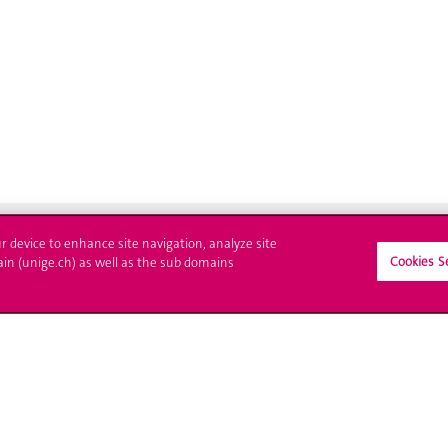
ur device to enhance site navigation, analyze site
Cookies S
ain (unige.ch) as well as the sub domains
crire à l'UNIGE
L'UNIGE vous informe
culations
UNIGE Mobile
es administratives
Médias
ne question
Offres d'emploi