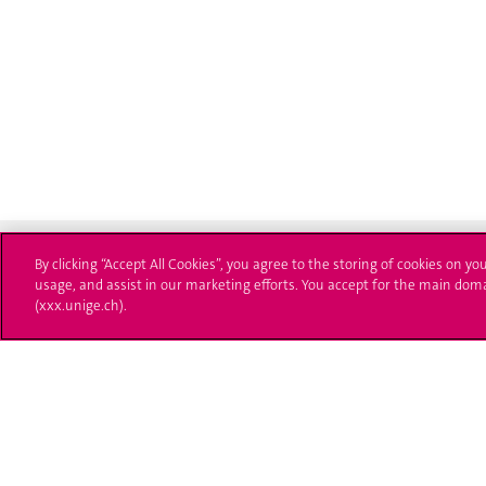
By clicking “Accept All Cookies”, you agree to the storing of cookies on yo
usage, and assist in our marketing efforts. You accept for the main dom
(xxx.unige.ch).
Université de Genève
S'ins
24 rue du Général-Dufour
Immatri
1211 Genève 4
T. +41 (0)22 379 71 11
Démarch
F. +41 (0)22 379 11 34
Poser u