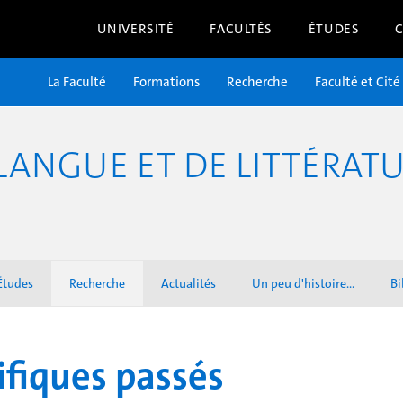
UNIVERSITÉ
FACULTÉS
ÉTUDES
La Faculté
Formations
Recherche
Faculté et Cité
ANGUE ET DE LITTÉRATU
Études
Recherche
Actualités
Un peu d'histoire...
Bi
fiques passés