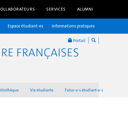
COLLABORATEURS
SERVICES
ALUMNI
Espace étudiant-es
Informations pratiques
Portail
RE FRANÇAISES
bliothèque
Vie étudiante
Futur-e-s étudiant-e-s