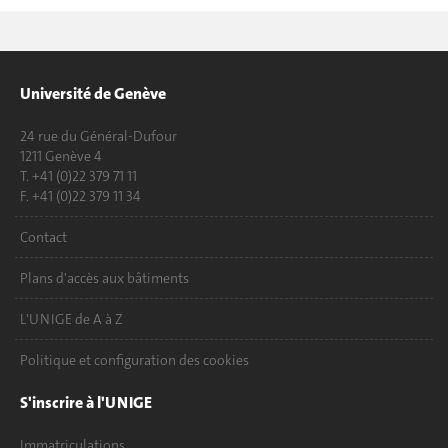
Université de Genève
24 rue du Général-Dufour
1211 Genève 4
T. +41 (0)22 379 71 11
F. +41 (0)22 379 11 34
Contact
Plans d'accès aux bâtiments
L'UNIGE de A à Z
Politique et configuration des cookies
S'inscrire à l'UNIGE
Immatriculations