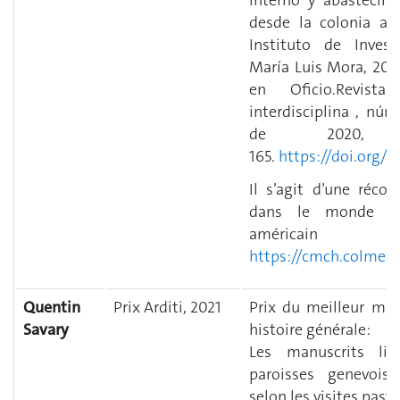
desde la colonia al
Instituto de Invest
María Luis Mora, 2017
en Oficio.Revist
interdisciplina , núm.
de 2020,
165.
https://doi.org/10
Il s’agit d’une réco
dans le monde univ
américain
https://cmch.colmex
Quentin
Prix Arditi, 2021
Prix du meilleur mé
Savary
histoire générale:
Les manuscrits lit
paroisses genevois
selon les visites past