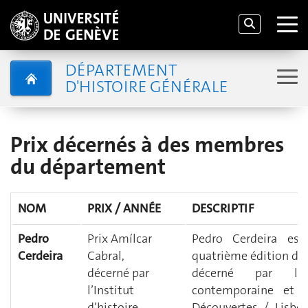
DÉPARTEMENT
D'HISTOIRE GÉNÉRALE
Prix décernés à des membres
du département
NOM
PRIX / ANNÉE
DESCRIPTIF
Pedro
Prix Amílcar
Pedro Cerdeira est
Cerdeira
Cabral,
quatrième édition d
décerné par
décerné par l’Ins
l’Institut
contemporaine et
d’histoire
Découvertes / Lisboa