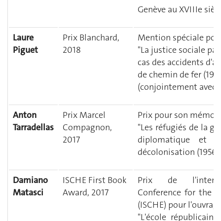
Genève au XVIIIe sièc
Laure
Prix Blanchard,
Mention spéciale pour
Piguet
2018
"La justice sociale par
cas des accidents d'a
de chemin de fer (1923
(conjointement avec A
Anton
Prix Marcel
Prix pour son mémoir
Tarradellas
Compagnon,
"Les réfugiés de la gu
2017
diplomatique et h
décolonisation (1956-
Damiano
ISCHE First Book
Prix de l'intern
Matasci
Award, 2017
Conference for the H
(ISCHE) pour l'ouvrag
"L'école républicaine