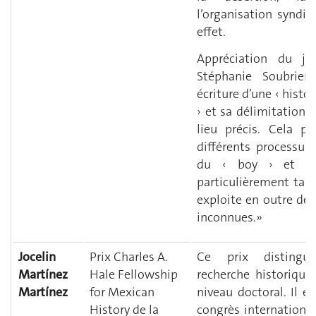
l’organisation syndic
effet.
Appréciation du j
Stéphanie Soubrier
écriture d’une ‹ histoi
› et sa délimitation
lieu précis. Cela p
différents processus
du ‹ boy › et de 
particulièrement tan
exploite en outre des
inconnues.»
Jocelin
Prix Charles A.
Ce prix distingue
Martínez
Hale Fellowship
recherche historiqu
Martínez
for Mexican
niveau doctoral. Il e
History de la
congrès internationa