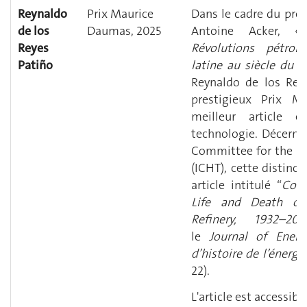
Reynaldo
Prix Maurice
Dans le cadre du proje
de los
Daumas, 2025
Antoine Acker, 
Reyes
Révolutions pétrol
Patiño
latine au siècle du 
Reynaldo de los Rey
prestigieux Prix 
meilleur article 
technologie. Décernée
Committee for the Hi
(ICHT), cette distin
article intitulé “
Cont
Life and Death of
Refinery, 1932–201
le
Journal of Ener
d’histoire de l’énergi
22).
L'article est accessibl