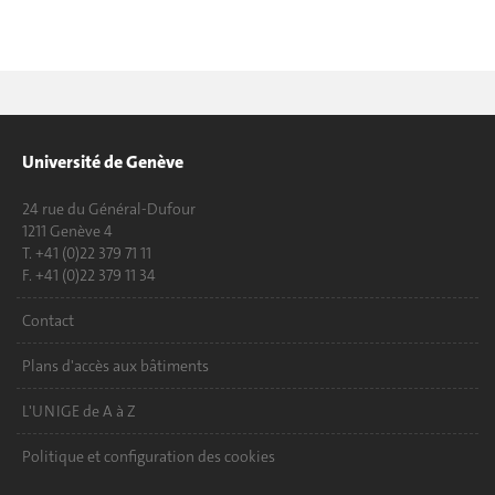
Université de Genève
24 rue du Général-Dufour
1211 Genève 4
T. +41 (0)22 379 71 11
F. +41 (0)22 379 11 34
Contact
Plans d'accès aux bâtiments
L'UNIGE de A à Z
Politique et configuration des cookies