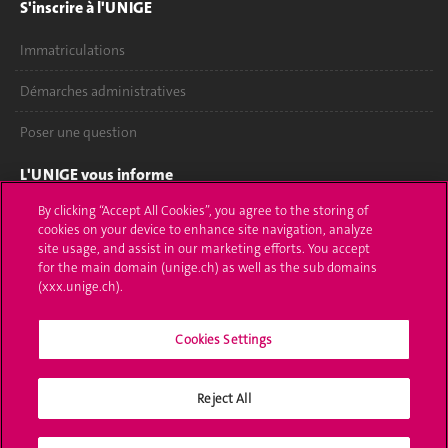
S'inscrire à l'UNIGE
Immatriculations
Démarches administratives
Poser une question
L'UNIGE vous informe
By clicking “Accept All Cookies”, you agree to the storing of
UNIGE Mobile
cookies on your device to enhance site navigation, analyze
site usage, and assist in our marketing efforts. You accept
Médias
for the main domain (unige.ch) as well as the sub domains
(xxx.unige.ch).
Offres d'emploi
Bibliothèque
Cookies Settings
Calendrier académique
Reject All
Médias sociaux UNIGE