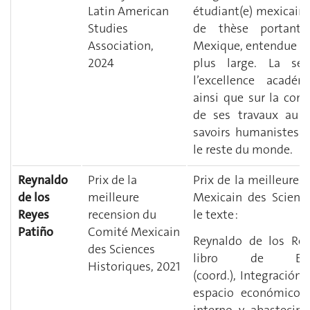
Latin American
étudiant(e) mexicain
Studies
de thèse portant 
Association,
Mexique, entendue da
2024
plus large. La sél
l’excellence acadé
ainsi que sur la cont
de ses travaux au 
savoirs humanistes 
le reste du monde.
Reynaldo
Prix de la
Prix de la meilleure
de los
meilleure
Mexicain des Scienc
Reyes
recension du
le texte :
Patiño
Comité Mexicain
Reynaldo de los Rey
des Sciences
libro de Enri
Historiques, 2021
(coord.), Integración 
espacio económico 
interno y abastecim