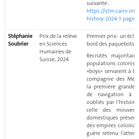
suivante :
https://stm.cairn.inf
history-2024-1-page-
Stéphanie
Prix de la relève
Premier prix : un éclai
Soubrier
en Sciences
bord des paquebots f
Humaines de
Recrutés majoritai
Suisse, 2024
populations colonisée
« boys » servaient à b
compagnie des Mess
la première grande e
de navigation à v
oubliés par l’histoi
celle des mouveme
domestiques présent
des empires coloniaux
guère retenu l’atten