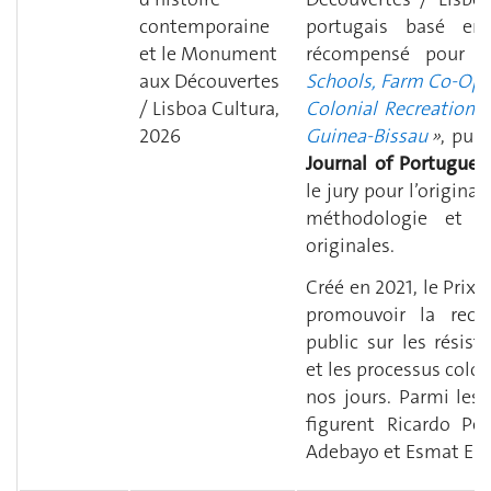
contemporaine
portugais basé en
et le Monument
récompensé pour s
aux Découvertes
Schools, Farm Co-Ope
/ Lisboa Cultura,
Colonial Recreation of
2026
Guinea-Bissau
»
, publ
Journal of Portugues
le jury pour l’origina
méthodologie et l
originales.
Créé en 2021, le Prix 
promouvoir la rech
public sur les résist
et les processus colon
nos jours. Parmi les
figurent Ricardo Pér
Adebayo et Esmat Elh