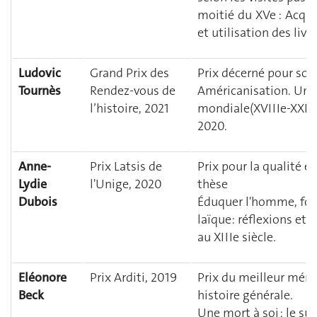
moitié du XVe : Acqui
et utilisation des livre
Ludovic
Grand Prix des
Prix décerné pour son
Tournès
Rendez-vous de
Américanisation. Une 
l’histoire, 2021
mondiale(XVIIIe-XXIe s
2020.
Anne-
Prix Latsis de
Prix pour la qualité e
Lydie
l'Unige, 2020
thèse
Dubois
Éduquer l'homme, for
laïque: réflexions et
au XIIIe siècle.
Eléonore
Prix Arditi, 2019
Prix du meilleur mém
Beck
histoire générale.
Une mort à soi : le su