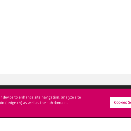
ur device to enhance site navigation, analyze site
Cookies S
ain (unige.ch) as well as the sub domains
crire à l'UNIGE
L'UNIGE vous informe
culations
UNIGE Mobile
es administratives
Médias