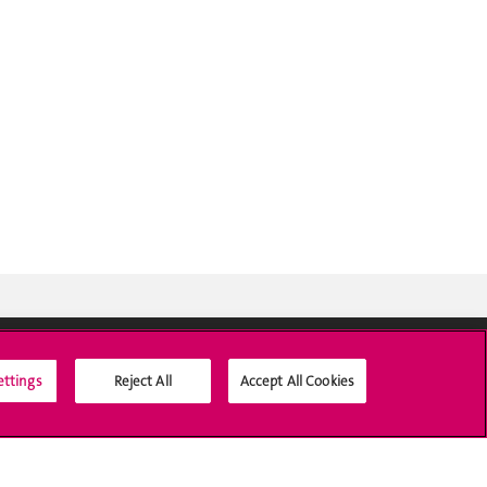
ettings
Reject All
Accept All Cookies
Médias sociaux UNIGE