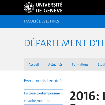
FACULTÉ DES LETTRES
DÉPARTEMENT D'H
Accueil
Actualités
Formations
Etudi
Evénements terminés
2016: 
Histoire contemporaine
Histoire moderne