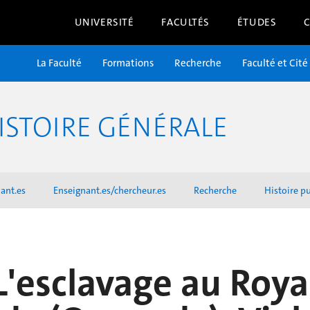
UNIVERSITÉ
FACULTÉS
ÉTUDES
La Faculté
Formations
Recherche
Faculté et Cité
ISTOIRE GÉNÉRALE
ant.es
Enseignant.es/chercheur.es
Recherche
Histoire p
L'esclavage au Ro