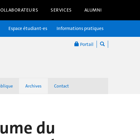
COLLABORATEURS
SERVICES
ALUMNI
Espace étudiant-es
Informations pratiques
Portail
ublique
Archives
Contact
yaume du