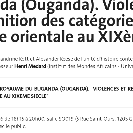
a (Ouganda). Viol
nition des catégori
e orientale au XIXè
Sandrine Kott et Alesander Keese de l'unité d'histoire cont
esseur
Henri Medard
(Institut des Mondes Africains - Univer
 ROYAUME DU BUGANDA (OUGANDA). VIOLENCES ET RE
E AU XIXEME SIECLE"
16 de 18h15 à 20h00, salle SO019 (5 Rue Saint-Ours, 1205 Ge
c le public.