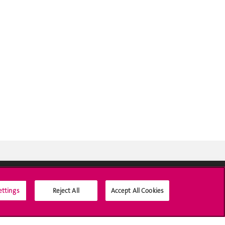
ettings
Reject All
Accept All Cookies
Médias sociaux UNIGE