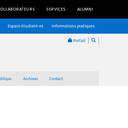
COLLABORATEURS
SERVICES
ALUMNI
Espace étudiant-es
Informations pratiques
Portail
ublique
Archives
Contact