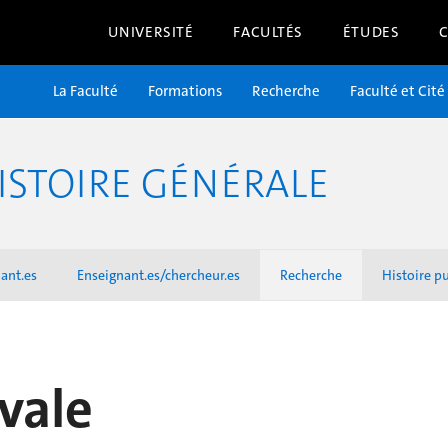
UNIVERSITÉ
FACULTÉS
ÉTUDES
La Faculté
Formations
Recherche
Faculté et Cité
ISTOIRE GÉNÉRALE
ant.es
Enseignant.es/chercheur.es
Recherche
Histoire p
vale