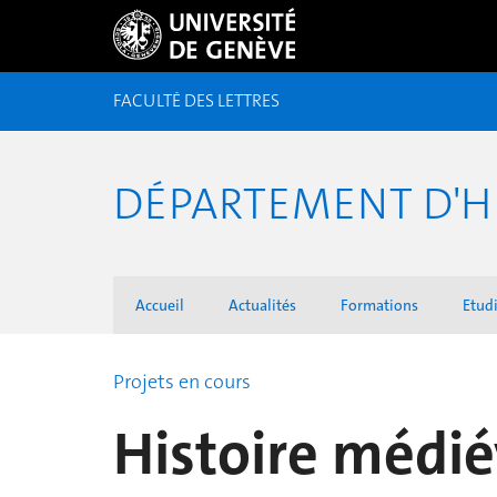
FACULTÉ DES LETTRES
DÉPARTEMENT D'H
Accueil
Actualités
Formations
Etudi
Projets en cours
Histoire médié