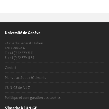
Université de Genève
24 rue du Général-Dufour
1211 Genève 4
T. +41 (0)22 379 71 11
F. +41 (0)22 379 11 34
Contact
Plans d'accès aux bâtiments
L'UNIGE de A à Z
Politique et configuration des cookies
S'inscrire à l'UNIGE