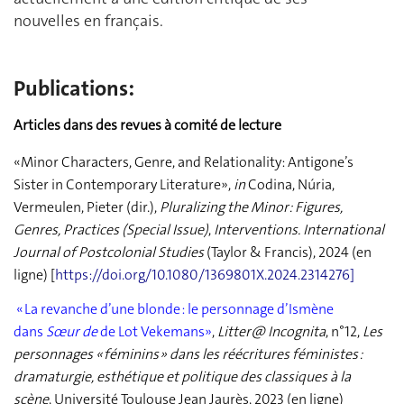
nouvelles en français.
Publications:
Articles dans des revues à comité de lecture
«Minor Characters, Genre, and Relationality: Antigone’s
Sister in Contemporary Literature»,
in
Codina, Núria,
Vermeulen, Pieter (dir.),
Pluralizing the Minor: Figures,
Genres, Practices (Special Issue)
,
Interventions.
International
Journal of Postcolonial Studies
(Taylor & Francis), 2024 (en
ligne) [
https://doi.org/10.1080/1369801X.2024.2314276
]
« La revanche d’une blonde : le personnage d’Ismène
dans
Sœur de
de Lot Vekemans»
,
Litter@ Incognita
, n°12,
Les
personnages « féminins » dans les réécritures féministes :
dramaturgie, esthétique et politique des classiques à la
scène
, Université Toulouse Jean Jaurès, 2023 (en ligne)