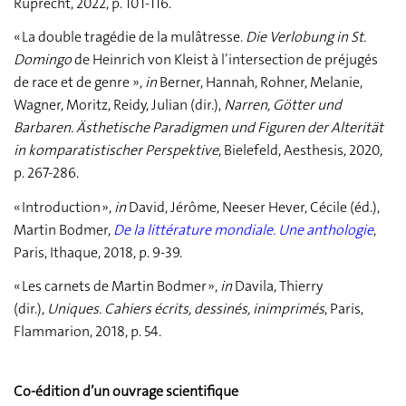
Ruprecht, 2022, p. 101-116.
« La double tragédie de la mulâtresse.
Die Verlobung in St.
Domingo
de Heinrich von Kleist à l’intersection de préjugés
de race et de genre »,
in
Berner, Hannah, Rohner, Melanie,
Wagner, Moritz, Reidy, Julian (dir.),
Narren, Götter und
Barbaren. Ästhetische Paradigmen und Figuren der Alterität
in komparatistischer Perspektive
, Bielefeld, Aesthesis, 2020,
p. 267-286.
« Introduction »,
in
David, Jérôme, Neeser Hever, Cécile (éd.),
Martin Bodmer,
De la littérature mondiale. Une anthologie
,
Paris, Ithaque, 2018, p. 9-39.
« Les carnets de Martin Bodmer »,
in
Davila, Thierry
(dir.),
Uniques. Cahiers écrits, dessinés, inimprimés
, Paris,
Flammarion, 2018, p. 54.
Co-édition d’un ouvrage scientifique