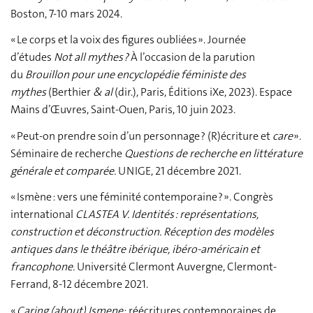
Boston, 7-10 mars 2024.
« Le corps et la voix des figures oubliées ». Journée
d’études
Not all mythes ?
À l’occasion de la parution
du
Brouillon pour une encyclopédie féministe des
mythes
(Berthier
& al
(dir.), Paris, Éditions iXe, 2023). Espace
Mains d’Œuvres, Saint-Ouen, Paris, 10 juin 2023.
« Peut-on prendre soin d’un personnage ? (R)écriture et
care
».
Séminaire de recherche
Questions de recherche en littérature
générale et comparée.
UNIGE, 21 décembre 2021.
« Ismène : vers une féminité contemporaine ? ». Congrès
international
CLASTEA V. Identités : représentations,
construction et déconstruction. Réception des modèles
antiques dans le théâtre ibérique, ibéro-américain et
francophone.
Université Clermont Auvergne, Clermont-
Ferrand, 8-12 décembre 2021.
«
Caring (about) Ismene
: réécritures contemporaines de