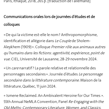
Paris, Ithaque, 2018, 265 p. [traduction de l’allemand]
Communications orales lors de journées d’études et de
colloques
« De qui la victime est-elle le nom ? Anthropomorphisme,
identification et allégorie dans
Le Couple
de Sholem-
Aleykhem (1909) ». Colloque
Premier rôle aux animaux autres
qu’humains dans les fictions
: agentivité, expérience, point de
vue
. CIEL, Université de Lausanne, 28-29 novembre 2024.
« Un
care
narratif ? La parole relative et relationnelle des
personnages secondaires ». Journée d’études
Le personnage
secondaire dans la littérature contemporaine
. Maison de la
littérature, Québec, 11 juin 2024.
« Ismene Reclaimed. An Ambivalent Heroine for Our Times ».
55th Annual NeMLA Convention, Panel
Re-Engaging with the
Old Myths: Contemporary Literature, Women, and Classics
.