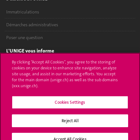
Immatriculations
Démarches administratives
Poser une question
L'UNIGE vous informe
By clicking “Accept All Cookies”, you agree to the storing of
UNIGE Mobile
cookies on your device to enhance site navigation, analyze
site usage, and assist in our marketing efforts. You accept
Médias
for the main domain (unige.ch) as well as the sub domains
(xxx.unige.ch).
Offres d'emploi
Bibliothèque
Cookies Settings
Calendrier académique
Reject All
Médias sociaux UNIGE
Accept All Cookies