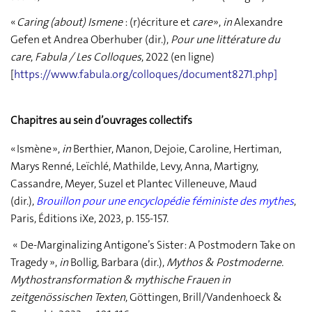
«
Caring (about) Ismene
: (r)écriture et
care
»,
in
Alexandre
Gefen et Andrea Oberhuber (dir.),
Pour une littérature du
care
,
Fabula / Les Colloques
, 2022 (en ligne)
[
https://www.fabula.org/colloques/document8271.php
]
Chapitres au sein d’ouvrages collectifs
« Ismène »,
in
Berthier, Manon, Dejoie, Caroline, Hertiman,
Marys Renné, Leïchlé, Mathilde, Levy, Anna, Martigny,
Cassandre, Meyer, Suzel et Plantec Villeneuve, Maud
(dir.),
Brouillon pour une encyclopédie féministe des mythes
,
Paris, Éditions iXe, 2023, p. 155-157.
« De-Marginalizing Antigone’s Sister: A Postmodern Take on
Tragedy »,
in
Bollig, Barbara (dir.),
Mythos & Postmoderne.
Mythostransformation & mythische Frauen in
zeitgenössischen Texten
, Göttingen, Brill/Vandenhoeck &