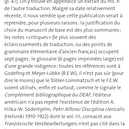
(p. 47). On y trouve en appendice un extrait du ms. h
de l’autre traduction. Malgré sa date relativement
récente, il nous semble que cette publication serait à
reprendre, pour plusieurs raisons : la justification du
choix du manuscrit de base est des plus sommaires ;
les notes « critiques » (le plus souvent des
éclaircissements de traduction, ou des points de
grammaire élémentaire d’ancien français) occupent
sept pages ; le glossaire (6 pages imprimées large) est
d’une grande indigence ; toutes les références sont à
Godefroy et Meyer-Lübke (R.E.W), il n’est pas sûr (pour
dire le moins) que le Tobler-Lommatzsch et le F.E.W.
soient utilisés ; enfin et surtout, comme le signale le
Complément bibliographique
du
DEAF
, l’éditeur
américain n’a pas repéré l’existence de l’édition A.
Hilka-W. Söderhjelm,
Petri Alfonsi Disciplina clericalis
(Helsinki 1910-1922) dont le vol. III, consacré aux
Französische Versbearbeitungen
, n’est pas cité dans la