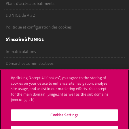
Plans d'accès aux bâtiments
L'UNIGE de A à Z
Politique et configuration des cookies
S'inscrire à l'UNIGE
Immatriculations
Démarches administratives
Poser une question
By clicking “Accept All Cookies”, you agree to the storing of
cookies on your device to enhance site navigation, analyze
L'UNIGE vous informe
site usage, and assist in our marketing efforts. You accept
for the main domain (unige.ch) as well as the sub domains
UNIGE Mobile
(xxx.unige.ch).
Médias
Cookies Settings
Offres d'emploi