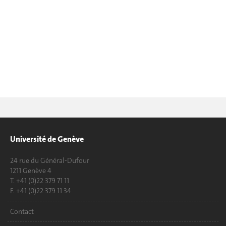
Université de Genève
24 rue du Général-Dufour
1211 Genève 4
T. +41 (0)22 379 71 11
F. +41 (0)22 379 11 34
Contact