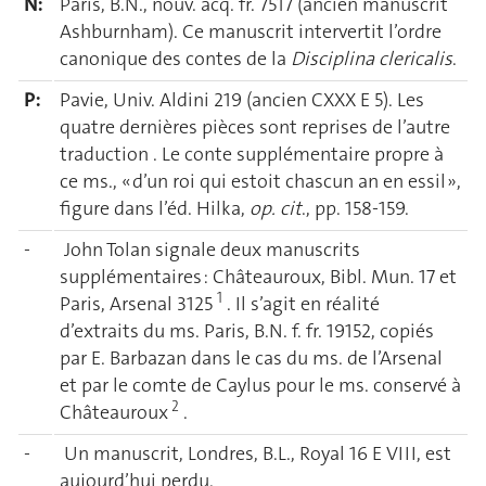
N:
Paris, B.N., nouv. acq. fr. 7517 (ancien manuscrit
Ashburnham). Ce manuscrit intervertit l’ordre
canonique des contes de la
Disciplina clericalis
.
P:
Pavie, Univ. Aldini 219 (ancien CXXX E 5). Les
quatre dernières pièces sont reprises de l’autre
traduction . Le conte supplémentaire propre à
ce ms., « d’un roi qui estoit chascun an en essil »,
figure dans l’éd. Hilka,
op. cit
., pp. 158-159.
-
John Tolan signale deux manuscrits
supplémentaires : Châteauroux, Bibl. Mun. 17 et
1
Paris, Arsenal 3125
. Il s’agit en réalité
d’extraits du ms. Paris, B.N. f. fr. 19152, copiés
par E. Barbazan dans le cas du ms. de l’Arsenal
et par le comte de Caylus pour le ms. conservé à
2
Châteauroux
.
-
Un manuscrit, Londres, B.L., Royal 16 E VIII, est
aujourd’hui perdu.