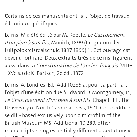
C
ertains de ces manuscrits ont fait l’objet de travaux
éditoriaux spécifiques.
L
e ms. M a été édité par M. Roesle,
Le Castoiement
d’un père à son fils
, Munich, 1899 (Programm der
3
Luitpoldkreisrealschule 1897-1899)
. Cet ouvrage est
devenu fort rare. Deux extraits tirés de ce ms. figurent
aussi dans la
Chrestomathie de l’ancien français
(VIIIe
- XVe s.) de K. Bartsch, 2e éd., 1872.
L
e ms. A, Londres, B.L. Add 10289 a, pour sa part, fait
l’objet d’une édition due à Edward D. Montgomery, Jr.,
Le Chastoiement d’un père à son fils
, Chapel Hill, The
University of North Carolina Press, 1971. Cette édition
se dit « based exclusively upon a microfilm of the
British Museum MS. Additional 10,289, other
manuscripts being essentially different adaptations »