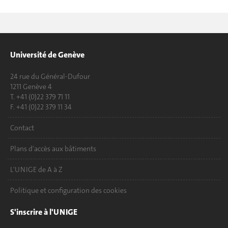
Université de Genève
24 rue du Général-Dufour
1211 Genève 4
T. +41 (0)22 379 71 11
F. +41 (0)22 379 11 34
Contact
Plans d'accès aux bâtiments
L'UNIGE de A à Z
Politique et configuration des cookies
S'inscrire à l'UNIGE