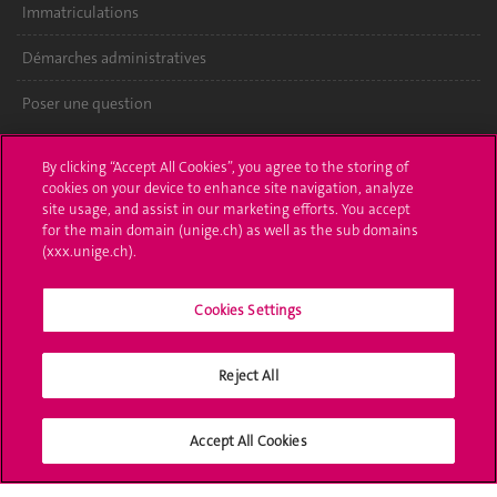
Immatriculations
Démarches administratives
Poser une question
L'UNIGE vous informe
By clicking “Accept All Cookies”, you agree to the storing of
cookies on your device to enhance site navigation, analyze
UNIGE Mobile
site usage, and assist in our marketing efforts. You accept
for the main domain (unige.ch) as well as the sub domains
Médias
(xxx.unige.ch).
Offres d'emploi
Cookies Settings
Bibliothèque
Reject All
Calendrier académique
Médias sociaux UNIGE
Accept All Cookies