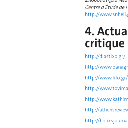
Σπουδαστήριο Νέο
Centre d’Étude de 
http://www.snhell.
4. Actua
critique
http://diastixo.gr/
http://www.oanagn
http://www.lifo.gr/
http://www.tovima
http://www.kathim
http://athensrevi
http://booksjournal