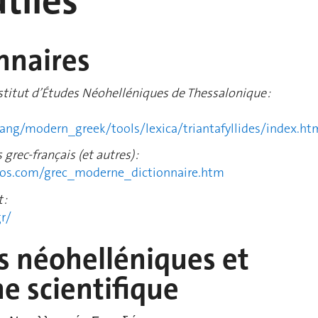
utiles
onnaires
nstitut d’Études Néohelléniques de Thessalonique :
ang/modern_greek/tools/lexica/triantafyllides/index.ht
 grec-français (et autres) :
gos.com/grec_moderne_dictionnaire.htm
 :
r/
s néohelléniques et
e scientifique