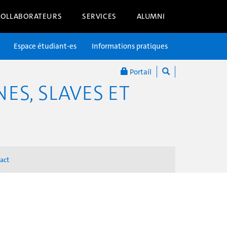
COLLABORATEURS
SERVICES
ALUMNI
Espace étudiant-es
Informations pratiques
Portail
S, SLAVES ET
act