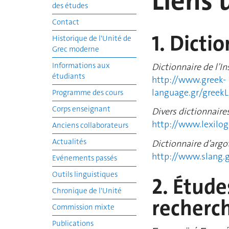
Liens 
des études
Contact
1. Dicti
Historique de l'Unité de
Grec moderne
Informations aux
Dictionnaire de l’I
étudiants
http://www.greek-
language.gr/greekL
Programme des cours
Corps enseignant
Divers dictionnaires
http://www.lexilo
Anciens collaborateurs
Actualités
Dictionnaire d’argot
http://www.slang.g
Evénements passés
Outils linguistiques
2. Étude
Chronique de l'Unité
recherch
Commission mixte
Publications