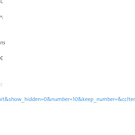
UC
»,
ens
ης
:
&show_hidden=0&number=10&keep_number=&cclterm1=&c