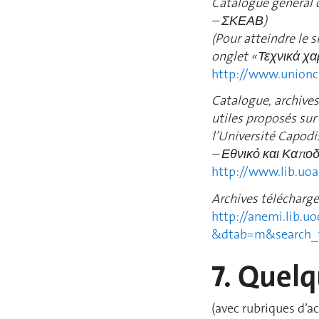
Catalogue général 
–
ΣΚΕΑΒ)
(Pour atteindre le 
onglet
« Τεχνικά χα
http://www.unionc
Catalogue, archives
utiles proposés sur
l’Université Capodi
– Εθνικό και Καποδ
http://www.lib.uoa
Archives télécharge
http://anemi.lib.uo
&dtab=m&search_t
7. Quelq
(avec rubriques d’ac