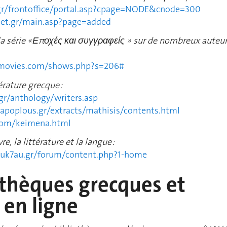
gr/frontoffice/portal.asp?cpage=NODE&cnode=300
net.gr/main.asp?page=added
a série «
Εποχές και συγγραφείς » sur de nombreux auteu
-movies.com/shows.php?s=206#
érature grecque :
gr/anthology/writers.asp
apoplous.gr/extracts/mathisis/contents.html
.com/keimena.html
re, la littérature et la langue :
auk7au.gr/forum/content.php?1-home
othèques grecques et
 en ligne