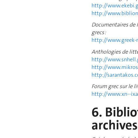
http://www.ekebi.
http://www.biblio
Documentaires de l
grecs :
http://www.greek
Anthologies de litt
http://www.snhell.
http://www.mikros
http://sarantakos
Forum grec sur le liv
http://www.xn--ix
6. Bibli
archives