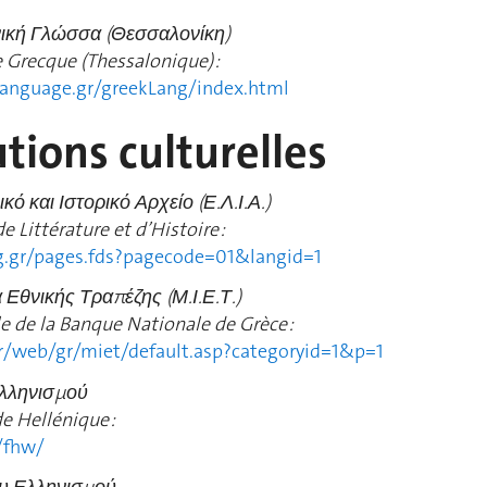
νική Γλώσσα
(Θεσσαλονίκη)
e Grecque
(Thessalonique) :
language.gr/greekLang/index.html
utions culturelles
ό και Ιστορικό Αρχείο (Ε.Λ.Ι.Α.)
 Littérature et d’Histoire :
rg.gr/pages.fds?pagecode=01&langid=1
Εθνικής Τραπέζης (Μ.Ι.Ε.Τ.)
e de la Banque Nationale de Grèce :
r/web/gr/miet/default.asp?categoryid=1&p=1
Ελληνισμού
 Hellénique :
/fhw/