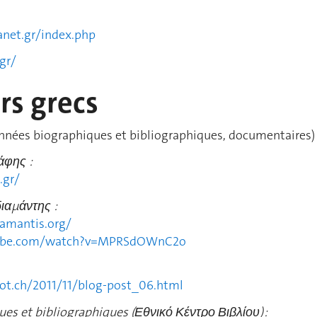
anet.gr/index.php
gr/
rs grecs
nnées biographiques et bibliographiques, documentaires) 
άφης :
.gr/
ιαμάντης :
amantis.org/
tube.com/watch?v=MPRSdOWnC2o
spot.ch/2011/11/blog-post_06.html
es et bibliographiques (
Εθνικό Κέντρο Βιβλίου) :