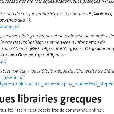
du réseau des bibliothèques académiques grecques (HAL
site web de chaque bibliothèque → rubrique «
Βιβλιοθήκες 
ρακτηριστικά ») :
atalog.gr/
, services bibliographiques et de recherche de données, li
 le site des Bibliothèques et Services d’Information de
stria d’Athènes (
Βιβλιοθήκες και Υπηρεσίες Πληροφόρησ
ιστριακό Πανεπιστήμιο Αθηνών) :
.gr/
ables «
Ανέμη » de la Bibliothèque de l’Université de Crète
c.gr/search/?
ype=simple&search_help=&display_mode=&wf_step=init
ues librairies grecques
tualité littéraire et possibilité de commande online) :