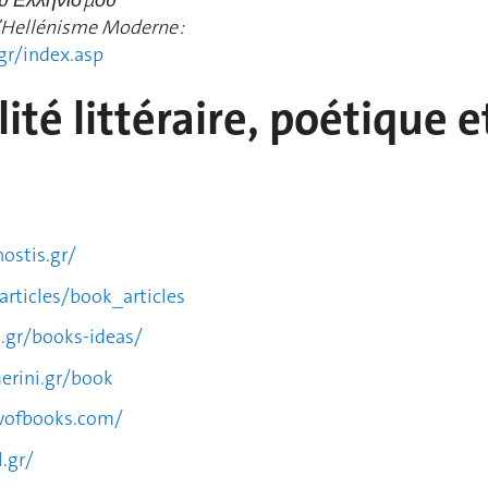
υ Ελληνισμού
l’Hellénisme Moderne :
gr/index.asp
lité littéraire, poétique e
ostis.gr/
articles/book_articles
.gr/books-ideas/
erini.gr/book
ewofbooks.com/
.gr/