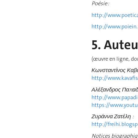
Poésie :
http://www.poetic
http://www.poiein.
5. Auteu
(œuvre en ligne, do
Κωνσταντίνος Καβ
http://www.kavafis
Αλέξανδρος Παπαδ
http://www.papadi
https://www.you
Ζυράννα Ζατέλη :
http://freihi.blog
Notices biographiqu