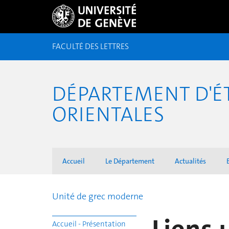
FACULTÉ DES LETTRES
DÉPARTEMENT D'É
ORIENTALES
Accueil
Le Département
Actualités
Unité de grec moderne
Accueil - Présentation