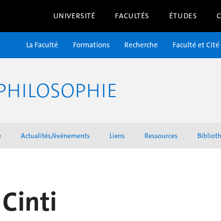
UNIVERSITÉ
FACULTÉS
ÉTUDES
La Faculté
Formations
Recherche
Faculté et Cité
PHILOSOPHIE
e
Actualités/événements
Liens
Ressources
Bibliot
 Cinti