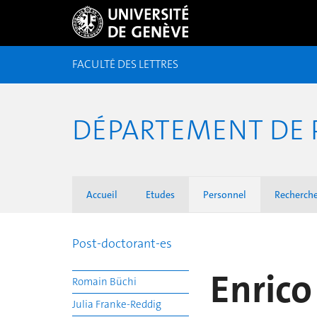
FACULTÉ DES LETTRES
DÉPARTEMENT DE 
Accueil
Etudes
Personnel
Recherch
Post-doctorant-es
Enrico
Romain Büchi
Julia Franke-Reddig