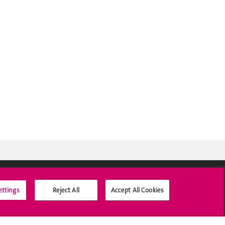
ettings
Reject All
Accept All Cookies
Médias sociaux UNIGE