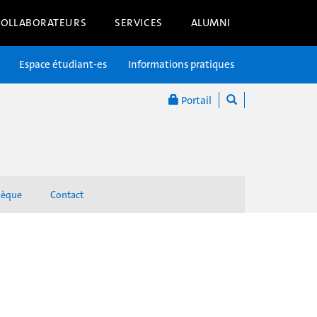
COLLABORATEURS
SERVICES
ALUMNI
Espace étudiant-es
Informations pratiques
Portail
hèque
Contact