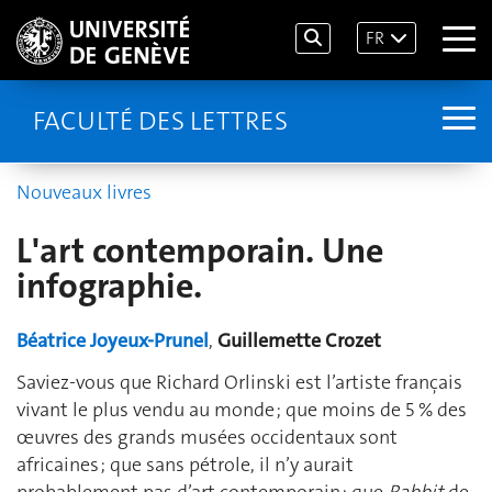
FR
FACULTÉ DES LETTRES
Nouveaux livres
L'art contemporain. Une
infographie.
Béatrice Joyeux-Prunel
,
Guillemette Crozet
Saviez-vous que Richard Orlinski est l’artiste français
vivant le plus vendu au monde ; que moins de 5 % des
œuvres des grands musées occidentaux sont
africaines ; que sans pétrole, il n’y aurait
probablement pas d’art contemporain ; que
Rabbit
de