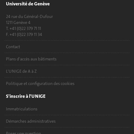
Université de Genève
24 rue du Général-Dufour
1211 Genève 4
T. +41 (0)22 379 71 11
F. +41 (0)22 379 11 34
Contact
Plans d'accès aux bâtiments
L'UNIGE de A à Z
Politique et configuration des cookies
S'inscrire à l'UNIGE
Immatriculations
Démarches administratives
Poser une question