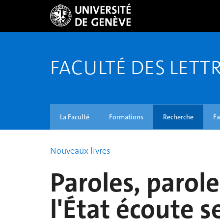
FACULTÉ DES LETT
La Faculté
Formations
Recherche
Fa
Nouveaux livres
Paroles, paro
l'État écoute s