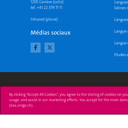
1205 Genève (colis)
Langues 
tél. +41 22 379 71 11
latines
Intranet (plone)
Langues
Médias sociaux
Langue 
Langue e
Etudes 
Université de Genève
S'ins
By clicking “Accept All Cookies”, you agree to the storing of cookies on yo
usage, and assist in our marketing efforts. You accept for the main dom
24 rue du Général-Dufour
Immatri
(xxx.unige.ch).
1211 Genève 4
T. +41 (0)22 379 71 11
Démarch
F. +41 (0)22 379 11 34
Poser u