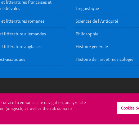
et littératures françaises et
 médiévales
Linguistique
 et littératures romanes
Sciences de l'Antiquité
et littérature allemandes
Philosophie
t littérature anglaises
Histoire générale
est-asiatiques
Histoire de l'art et musicologie
crire à l'UNIGE
L'UNIGE vous informe
ur device to enhance site navigation, analyze site
Cookies S
ain (unige.ch) as well as the sub domains
culations
UNIGE Mobile
es administratives
Médias
ne question
Offres d'emploi