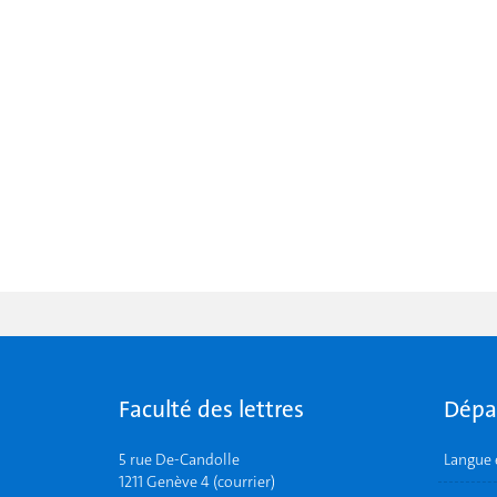
Faculté des lettres
Dépa
5 rue De-Candolle
Langue 
1211 Genève 4 (courrier)