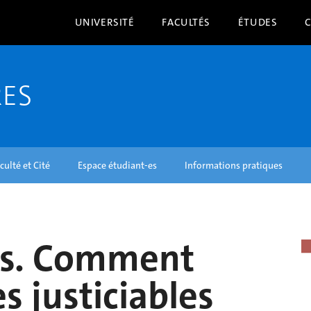
UNIVERSITÉ
FACULTÉS
ÉTUDES
RES
culté et Cité
Espace étudiant-es
Informations pratiques
les. Comment
es justiciables