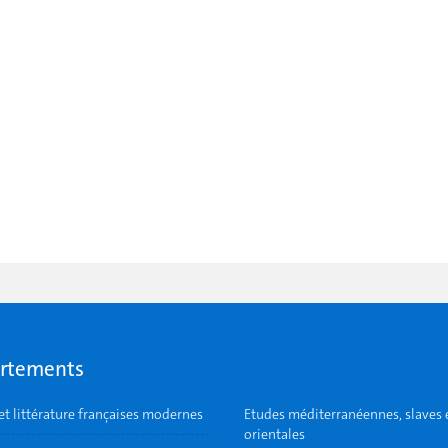
rtements
et littérature françaises modernes
Etudes méditerranéennes, slaves 
orientales