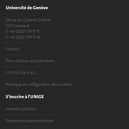
Université de Genève
24 rue du Général-Dufour
1211 Genève 4
T. +41 (0)22 379 71 11
F. +41 (0)22 379 11 34
Contact
Plans d'accès aux bâtiments
L'UNIGE de A à Z
Politique et configuration des cookies
S'inscrire à l'UNIGE
Immatriculations
Démarches administratives