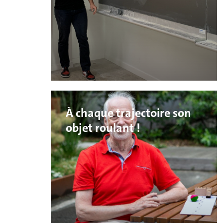
À chaque trajectoire son
objet roulant !