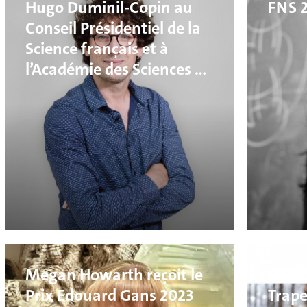
Hugo Duminil-Copin au
FNS 2
Conseil Présidentiel de la
Science français et à
l’Académie des Sciences de
Paris
Megan Howarth reçoit le
Micha
Prix Edouard Gans 2023
Trape