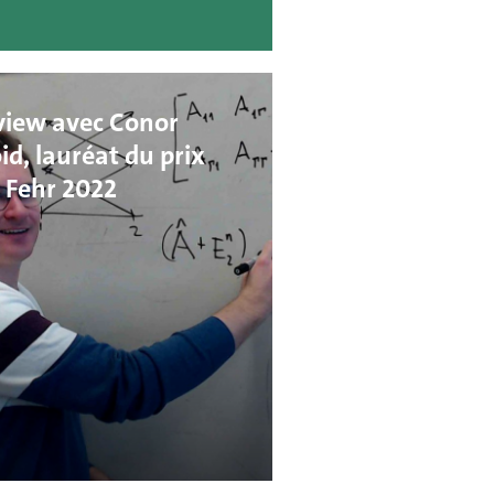
view avec Conor
d, lauréat du prix
 Fehr 2022