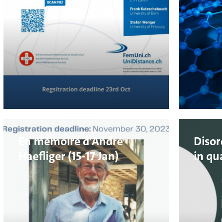
Oct) 
Mater
En mémoire d'André
Disor
Haefliger (15-17 Jan)
in q