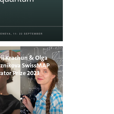
ii Krachun & Olga
eznikova SwissMAP
ator Prize 2023