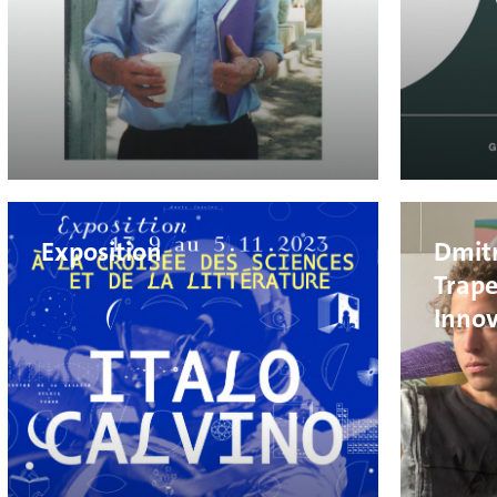
Exposition
Dmitr
Trap
Innov