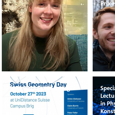
Prix 
SMS 2023 Fall Meeting
Speci
Lectu
in Ph
Konst