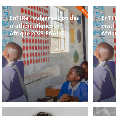
EnTIRe - vulgarisation des
EnTIR
mathématiques en
math
Afrique 2023 EAALG
Afri