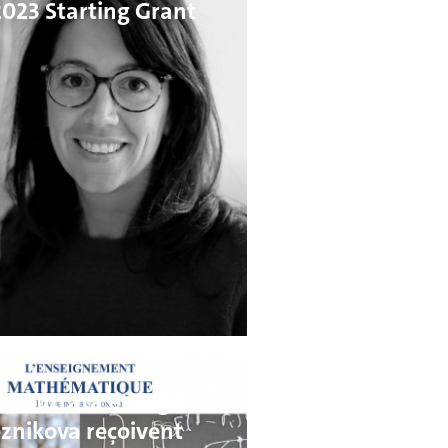
023 Starting Grant
l Outrata et Olga
znikova reçoivent