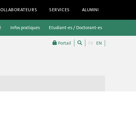
COLLABORATEURS
SERVICES
ALUMNI
é
Infos pratiques
Etudiant-es / Doctorant-es
Futur-es étu
Portail
FR
EN