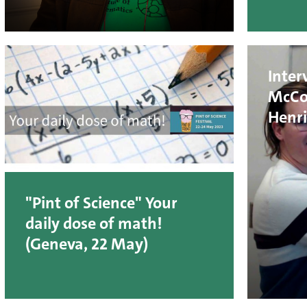
Inter
McCoi
Henri
"Pint of Science" Your
daily dose of math!
(Geneva, 22 May)