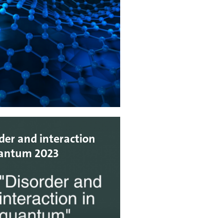
New Approaches in
ials Design
der and interaction
uantum 2023