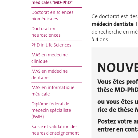
médicales "MD-PhD"
Doctorat en sciences
Ce doctorat est des
biomédicales
médecin dentiste
. 
Doctorat en
de recherche en mé
neurosciences
à 4 ans.
PhD in Life Sciences
MAS en médecine
clinique
NOUVE
MAS en médecine
dentaire
Vous êtes prof
MAS en informatique
thèse MD-PhD 
médicale
ou vous êtes u
Diplôme fédéral de
rice de thèse
médecin spécialiste
(FMH)
Postez votre 
Saisie et validation des
entrer en cont
heures d'enseignement