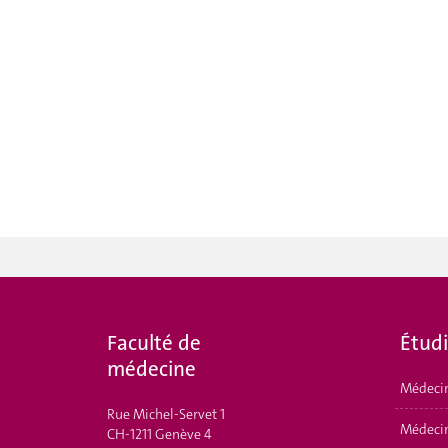
Faculté de
Étud
médecine
Médeci
Rue Michel-Servet 1
Médecin
CH-1211 Genève 4