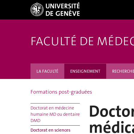
FACULTÉ DE MÉDE
LA FACULTÉ
ENSEIGNEMENT
RECHERCH
Formations post-graduées
Doctor
Doctorat en médecine
humaine MD ou dentaire
médic
DMD
Doctorat en sciences