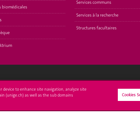
Services communs
s biomédicales
Services à la recherche
s
Structures facultaires
hèque
Atrium
crire à l'UNIGE
L'UNIGE vous informe
ur device to enhance site navigation, analyze site
Cookies S
ain (unige.ch) as well as the sub domains
culations
UNIGE Mobile
es administratives
Médias
ne question
Offres d'emploi
Bibliothèque