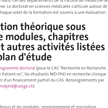
e dans l'un des départements de la Faculté de médecine d
ève. Le doctorat en sciences médicales s'articule autour de
Chaque volet de la formation est soumis à une évaluation :
tion théorique sous
e modules, chapitres
t autres activités listées
plan d'étude
rogramme doctoral
(pour le CAS "Recherche en Recherche
e Patient-es", les étudiants MD-PhD en recherche clinique
er d'un financement partiel du CAS. Renseignements par
mdphd@unige.ch
)
choisis et les modules : renseignement et inscription