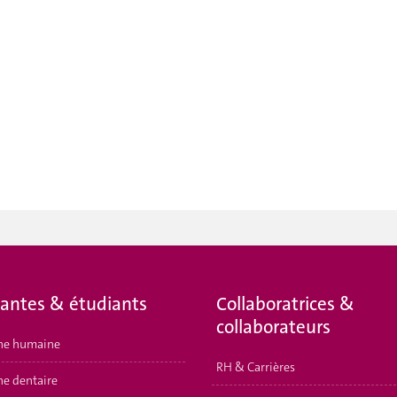
iantes & étudiants
Collaboratrices &
collaborateurs
ne humaine
RH & Carrières
e dentaire