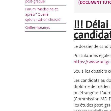
post-gradué
(DOCUMENT TUTO
Forum "Médecine et
après?" Quelle
spécialisation choisir?
!!! Déla
Grilles-horaires
candidat
Le dossier de candi
Postulations égaleme
https://www.unige
Seuls les dossiers 
Les candidats au do
diplôme de médecin
ou étrangère. L'ad
(Commission MD-PhD
les études post-gra