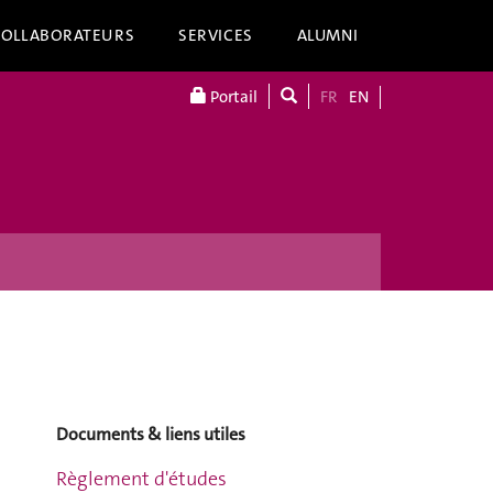
COLLABORATEURS
SERVICES
ALUMNI
Portail
FR
EN
Documents & liens utiles
Règlement d'études