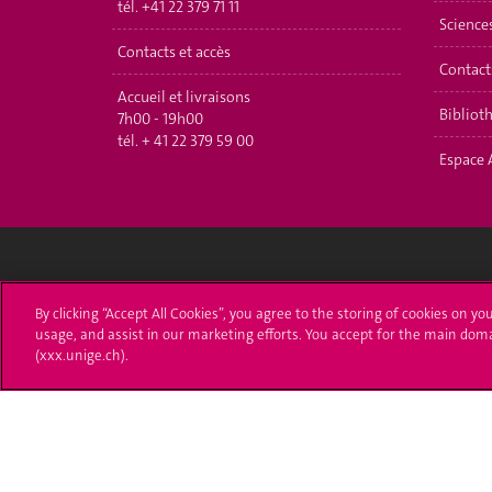
tél.
+41 22 379 71 11
Science
Contacts et accès
Contact
Accueil et livraisons
Bibliot
7h00 - 19h00
tél.
+ 41 22 379 59 00
Espace 
Université de Genève
S'ins
By clicking “Accept All Cookies”, you agree to the storing of cookies on yo
usage, and assist in our marketing efforts. You accept for the main dom
24 rue du Général-Dufour
Immatri
(xxx.unige.ch).
1211 Genève 4
T. +41 (0)22 379 71 11
Démarch
F. +41 (0)22 379 11 34
Poser u
Contact