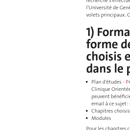
recherche s'effectu
l'Université de Gen
volets principaux. 
1) Forma
forme d
choisis e
dans le 
Plan d'études -
P
Clinique Orienté
peuvent bénéfici
email à ce sujet :
Chapitres choisis
Modules
Pour les chapitres 