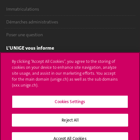
Immatriculations
Démarches administratives
Poser une question
L'UNIGE vous informe
UNIGE Mobile
By clicking “Accept All Cookies”, you agree to the storing of
cookies on your device to enhance site navigation, analyze
site usage, and assist in our marketing efforts. You accept
Médias
for the main domain (unige.ch) as well as the sub domains
(xxx.unige.ch).
Offres d'emploi
Bibliothèque
Cookies Settings
Calendrier académique
Reject All
Médias sociaux UNIGE
Accept All Cookies