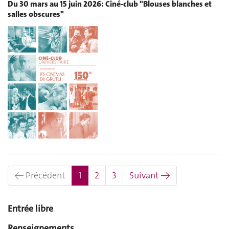
Du 30 mars au 15 juin 2026: Ciné-club "Blouses blanches et
salles obscures"
(actuel)
← Précédent
1
2
3
Suivant →
Entrée libre
Renseignements