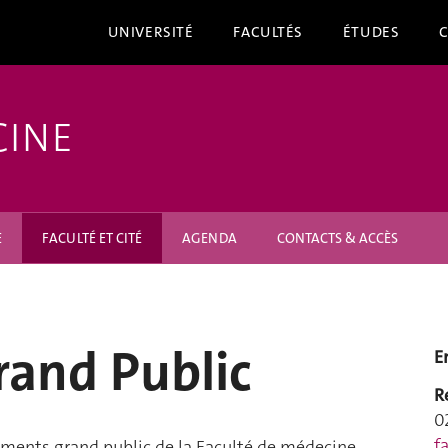
UNIVERSITÉ
FACULTÉS
ÉTUDES
CINE
E
FACULTÉ ET CITÉ
AGENDA
CONTACTS & ACCÈS
rand Public
E
R
0
f
ements grand public de la Faculté de médecine.