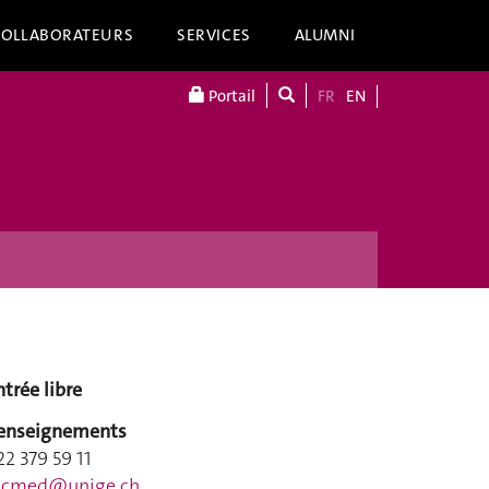
COLLABORATEURS
SERVICES
ALUMNI
Portail
FR
EN
ntrée libre
enseignements
22 379 59 11
acmed@unige.ch