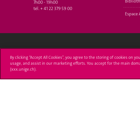
Bibliot
7h00 - 19h00
tél.
+ 41 22 379 59 00
Espace 
Université de Genève
S'ins
By clicking “Accept All Cookies”, you agree to the storing of cookies on yo
usage, and assist in our marketing efforts. You accept for the main dom
24 rue du Général-Dufour
Immatri
(xxx.unige.ch).
1211 Genève 4
T. +41 (0)22 379 71 11
Démarch
F. +41 (0)22 379 11 34
Poser u
Contact
Plans d'accès aux bâtiments
L'UNIGE de A à Z
Politique et configuration des cookies