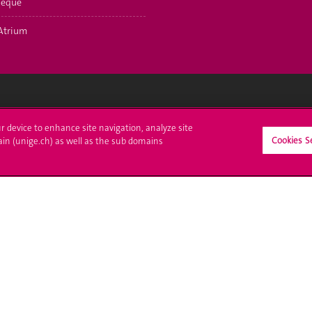
hèque
Atrium
crire à l'UNIGE
L'UNIGE vous informe
ur device to enhance site navigation, analyze site
Cookies S
ain (unige.ch) as well as the sub domains
culations
UNIGE Mobile
es administratives
Médias
ne question
Offres d'emploi
Bibliothèque
Calendrier académique