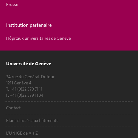
Presse
Institution partenaire
Hôpitaux universitaires de Genève
Université de Genève
24 rue du Général-Dufour
1211 Genève 4
T. +41 (0)22 379 71 11
F. +41 (0)22 379 11 34
Contact
Plans d'accès aux bâtiments
L'UNIGE de A à Z