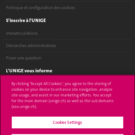
Politique et configuration des cookies
S'inscrire à l'UNIGE
Immatriculations
Démarches administratives
Poser une question
L'UNIGE vous informe
UNIGE Mobile
By clicking “Accept All Cookies”, you agree to the storing of
cookies on your device to enhance site navigation, analyze
site usage, and assist in our marketing efforts. You accept
Médias
for the main domain (unige.ch) as well as the sub domains
(xxx.unige.ch).
Offres d'emploi
Bibliothèque
Cookies Settings
Calendrier académique