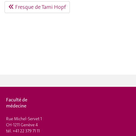
Fresque de Tami Hopf
Faculté de
médecine
Rue Michel-Servet 1
CH-1211 Genève 4
tél.
+41 22 379 71 11