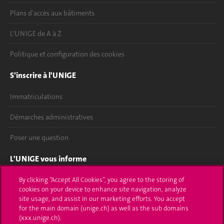
Plans d'accès aux bâtiments
L'UNIGE de A à Z
Politique et configuration des cookies
S'inscrire à l'UNIGE
Immatriculations
Démarches administratives
Poser une question
L'UNIGE vous informe
UNIGE Mobile
By clicking “Accept All Cookies”, you agree to the storing of
cookies on your device to enhance site navigation, analyze
site usage, and assist in our marketing efforts. You accept
Médias
for the main domain (unige.ch) as well as the sub domains
(xxx.unige.ch).
Offres d'emploi