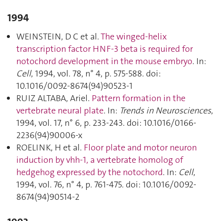
1994
WEINSTEIN, D C et al.
The winged-helix
transcription factor HNF-3 beta is required for
notochord development in the mouse embryo
. In:
Cell
, 1994, vol. 78, n° 4, p. 575‑588. doi:
10.1016/0092-8674(94)90523-1
RUIZ ALTABA, Ariel.
Pattern formation in the
vertebrate neural plate
. In:
Trends in Neurosciences
,
1994, vol. 17, n° 6, p. 233‑243. doi: 10.1016/0166-
2236(94)90006-x
ROELINK, H et al.
Floor plate and motor neuron
induction by vhh-1, a vertebrate homolog of
hedgehog expressed by the notochord
. In:
Cell
,
1994, vol. 76, n° 4, p. 761‑475. doi: 10.1016/0092-
8674(94)90514-2