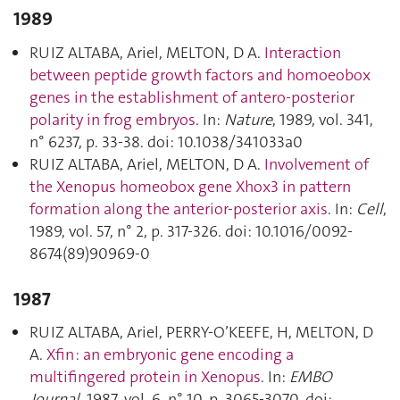
1989
RUIZ ALTABA, Ariel, MELTON, D A.
Interaction
between peptide growth factors and homoeobox
genes in the establishment of antero-posterior
polarity in frog embryos
. In:
Nature
, 1989, vol. 341,
n° 6237, p. 33‑38. doi: 10.1038/341033a0
RUIZ ALTABA, Ariel, MELTON, D A.
Involvement of
the Xenopus homeobox gene Xhox3 in pattern
formation along the anterior-posterior axis
. In:
Cell
,
1989, vol. 57, n° 2, p. 317‑326. doi: 10.1016/0092-
8674(89)90969-0
1987
RUIZ ALTABA, Ariel, PERRY-O’KEEFE, H, MELTON, D
A.
Xfin : an embryonic gene encoding a
multifingered protein in Xenopus
. In:
EMBO
Journal
, 1987, vol. 6, n° 10, p. 3065‑3070. doi: