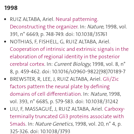
1998
RUIZ ALTABA, Ariel.
Neural patterning.
Deconstructing the organizer
. In:
Nature
, 1998, vol.
391, n° 6669, p. 748‑749. doi: 10.1038/35761
NOTHIAS, F, FISHELL, G, RUIZ ALTABA, Ariel.
Cooperation of intrinsic and extrinsic signals in the
elaboration of regional identity in the posterior
cerebral cortex
. In:
Current Biology
, 1998, vol. 8, n°
8, p. 459‑462. doi: 10.1016/s0960-9822(98)70189-7
BREWSTER, R, LEE, J, RUIZ ALTABA, Ariel.
Gli/Zic
factors pattern the neural plate by defining
domains of cell differentiation
. In:
Nature
, 1998,
vol. 393, n° 6685, p. 579‑583. doi: 10.1038/31242
LIU, F, MASSAGUÉ, J, RUIZ ALTABA, Ariel.
Carboxy-
terminally truncated Gli3 proteins associate with
Smads
. In:
Nature Genetics
, 1998, vol. 20, n° 4, p.
325‑326. doi: 10.1038/3793