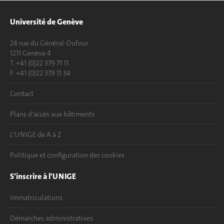
Université de Genève
24 rue du Général-Dufour
1211 Genève 4
T. +41 (0)22 379 71 11
F. +41 (0)22 379 11 34
Contact
Plans d'accès aux bâtiments
L'UNIGE de A à Z
Politique et configuration des cookies
S'inscrire à l'UNIGE
Immatriculations
Démarches administratives