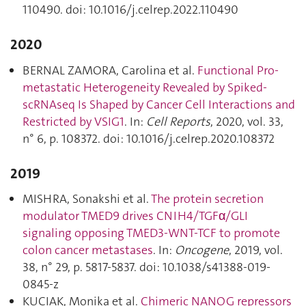
110490. doi: 10.1016/j.celrep.2022.110490
2020
BERNAL ZAMORA, Carolina et al.
Functional Pro-
metastatic Heterogeneity Revealed by Spiked-
scRNAseq Is Shaped by Cancer Cell Interactions and
Restricted by VSIG1
. In:
Cell Reports
, 2020, vol. 33,
n° 6, p. 108372. doi: 10.1016/j.celrep.2020.108372
2019
MISHRA, Sonakshi et al.
The protein secretion
modulator TMED9 drives CNIH4/TGFα/GLI
signaling opposing TMED3-WNT-TCF to promote
colon cancer metastases
. In:
Oncogene
, 2019, vol.
38, n° 29, p. 5817‑5837. doi: 10.1038/s41388-019-
0845-z
KUCIAK, Monika et al.
Chimeric NANOG repressors