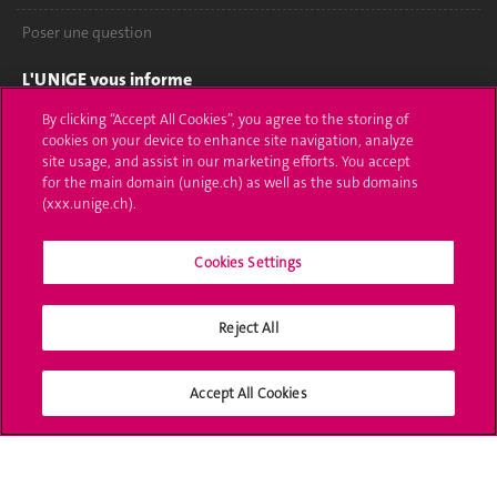
Poser une question
L'UNIGE vous informe
By clicking “Accept All Cookies”, you agree to the storing of
UNIGE Mobile
cookies on your device to enhance site navigation, analyze
site usage, and assist in our marketing efforts. You accept
Médias
for the main domain (unige.ch) as well as the sub domains
(xxx.unige.ch).
Offres d'emploi
Bibliothèque
Cookies Settings
Calendrier académique
Reject All
Médias sociaux UNIGE
Accept All Cookies
Accréditation