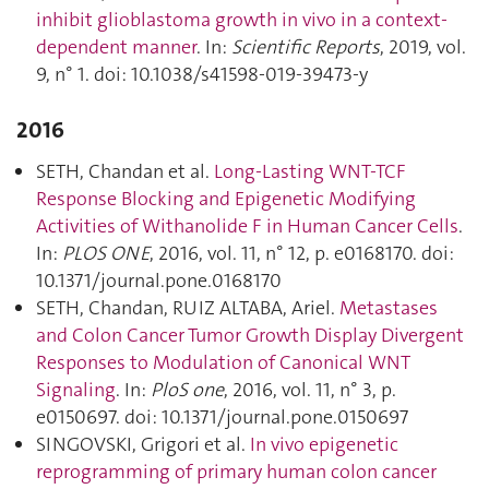
inhibit glioblastoma growth in vivo in a context-
dependent manner
. In:
Scientific Reports
, 2019, vol.
9, n° 1. doi: 10.1038/s41598-019-39473-y
2016
SETH, Chandan et al.
Long-Lasting WNT-TCF
Response Blocking and Epigenetic Modifying
Activities of Withanolide F in Human Cancer Cells
.
In:
PLOS ONE
, 2016, vol. 11, n° 12, p. e0168170. doi:
10.1371/journal.pone.0168170
SETH, Chandan, RUIZ ALTABA, Ariel.
Metastases
and Colon Cancer Tumor Growth Display Divergent
Responses to Modulation of Canonical WNT
Signaling
. In:
PloS one
, 2016, vol. 11, n° 3, p.
e0150697. doi: 10.1371/journal.pone.0150697
SINGOVSKI, Grigori et al.
In vivo epigenetic
reprogramming of primary human colon cancer