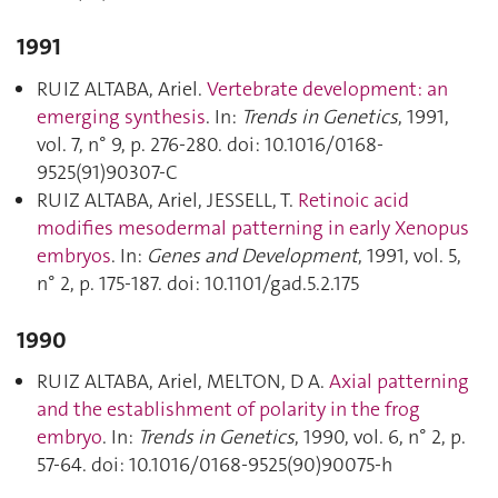
1991
RUIZ ALTABA, Ariel.
Vertebrate development: an
emerging synthesis
. In:
Trends in Genetics
, 1991,
vol. 7, n° 9, p. 276‑280. doi: 10.1016/0168-
9525(91)90307-C
RUIZ ALTABA, Ariel, JESSELL, T.
Retinoic acid
modifies mesodermal patterning in early Xenopus
embryos
. In:
Genes and Development
, 1991, vol. 5,
n° 2, p. 175‑187. doi: 10.1101/gad.5.2.175
1990
RUIZ ALTABA, Ariel, MELTON, D A.
Axial patterning
and the establishment of polarity in the frog
embryo
. In:
Trends in Genetics
, 1990, vol. 6, n° 2, p.
57‑64. doi: 10.1016/0168-9525(90)90075-h