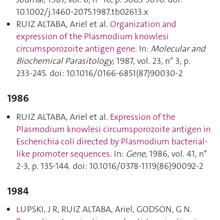
10.1002/j.1460-2075.1987.tb02613.x
RUIZ ALTABA, Ariel et al.
Organization and
expression of the Plasmodium knowlesi
circumsporozoite antigen gene
. In:
Molecular and
Biochemical Parasitology
, 1987, vol. 23, n° 3, p.
233‑245. doi: 10.1016/0166-6851(87)90030-2
1986
RUIZ ALTABA, Ariel et al.
Expression of the
Plasmodium knowlesi circumsporozoite antigen in
Escherichia coli directed by Plasmodium bacterial-
like promoter sequences
. In:
Gene
, 1986, vol. 41, n°
2-3, p. 135‑144. doi: 10.1016/0378-1119(86)90092-2
1984
LUPSKI, J R, RUIZ ALTABA, Ariel, GODSON, G N.