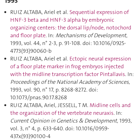
1993
RUIZ ALTABA, Ariel et al.
Sequential expression of
HNF-3 beta and HNF-3 alpha by embryonic
organizing centers: the dorsal lip/node, notochord
and floor plate
. In:
Mechanisms of Development
,
1993, vol. 44, n° 2-3, p. 91‑108. doi: 10.1016/0925-
4773(93)90060-b
RUIZ ALTABA, Ariel et al.
Ectopic neural expression
of a floor plate marker in frog embryos injected
with the midline transcription factor Pintallavis
. In:
Proceedings of the National Academy of Sciences
,
1993, vol. 90, n° 17, p. 8268‑8272. doi:
10.1073/pnas.90.17.8268
RUIZ ALTABA, Ariel, JESSELL, T M.
Midline cells and
the organization of the vertebrate neuraxis
. In:
Current Opinion in Genetics & Development
, 1993,
vol. 3, n° 4, p. 633‑640. doi: 10.1016/0959-
437x(93)90100-4