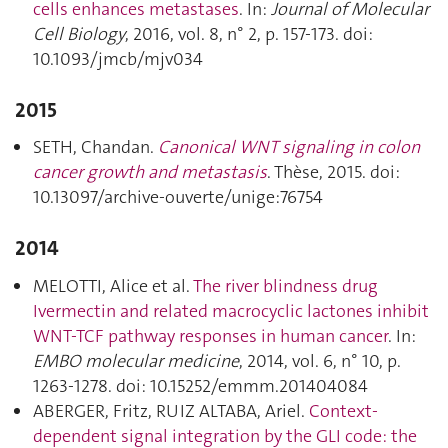
cells enhances metastases
. In:
Journal of Molecular
Cell Biology
, 2016, vol. 8, n° 2, p. 157‑173. doi:
10.1093/jmcb/mjv034
2015
SETH, Chandan.
Canonical WNT signaling in colon
cancer growth and metastasis
. Thèse, 2015. doi:
10.13097/archive-ouverte/unige:76754
2014
MELOTTI, Alice et al.
The river blindness drug
Ivermectin and related macrocyclic lactones inhibit
WNT-TCF pathway responses in human cancer
. In:
EMBO molecular medicine
, 2014, vol. 6, n° 10, p.
1263‑1278. doi: 10.15252/emmm.201404084
ABERGER, Fritz, RUIZ ALTABA, Ariel.
Context-
dependent signal integration by the GLI code: the