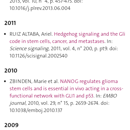
2013, vol. 10, n° 4, p. 457‑475. doi:
10.1016/j.plrev.2013.06.004
2011
RUIZ ALTABA, Ariel.
Hedgehog signaling and the Gli
code in stem cells, cancer, and metastases
. In:
Science signaling
, 2011, vol. 4, n° 200, p. pt9. doi:
10.1126/scisignal.2002540
2010
ZBINDEN, Marie et al.
NANOG regulates glioma
stem cells and is essential in vivo acting in a cross-
functional network with GLI1 and p53
. In:
EMBO
journal
, 2010, vol. 29, n° 15, p. 2659‑2674. doi:
10.1038/emboj.2010.137
2009