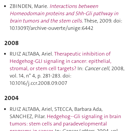
ZBINDEN, Marie.
Interactions between
Homeodomain proteins and Shh-Gli pathway in
brain tumors and the stem cells
. Thèse, 2009. doi:
10.13097/archive-ouverte/unige:6442
2008
RUIZ ALTABA, Ariel.
Therapeutic inhibition of
Hedgehog-GLI signaling in cancer: epithelial,
stromal, or stem cell targets?
In:
Cancer cell
, 2008,
vol. 14, n° 4, p. 281‑283. doi:
10.1016/j.ccr.2008.09.007
2004
RUIZ ALTABA, Ariel, STECCA, Barbara Ada,
SANCHEZ, Pilar.
Hedgehog--Gli signaling in brain
tumors: stem cells and paradevelopmental
programs in cancer
. In:
Cancer Letters
, 2004, vol.