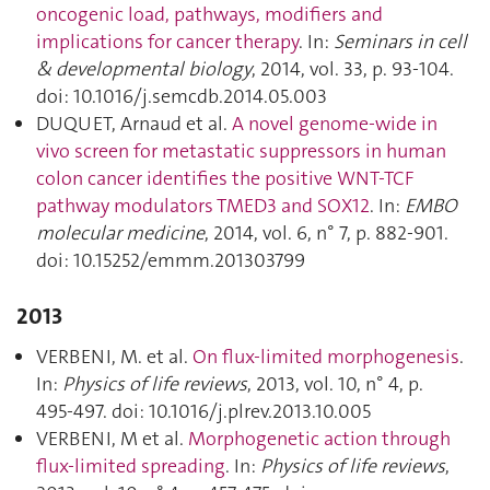
oncogenic load, pathways, modifiers and
implications for cancer therapy
. In:
Seminars in cell
& developmental biology
, 2014, vol. 33, p. 93‑104.
doi: 10.1016/j.semcdb.2014.05.003
DUQUET, Arnaud et al.
A novel genome-wide in
vivo screen for metastatic suppressors in human
colon cancer identifies the positive WNT-TCF
pathway modulators TMED3 and SOX12
. In:
EMBO
molecular medicine
, 2014, vol. 6, n° 7, p. 882‑901.
doi: 10.15252/emmm.201303799
2013
VERBENI, M. et al.
On flux-limited morphogenesis
.
In:
Physics of life reviews
, 2013, vol. 10, n° 4, p.
495‑497. doi: 10.1016/j.plrev.2013.10.005
VERBENI, M et al.
Morphogenetic action through
flux-limited spreading
. In:
Physics of life reviews
,