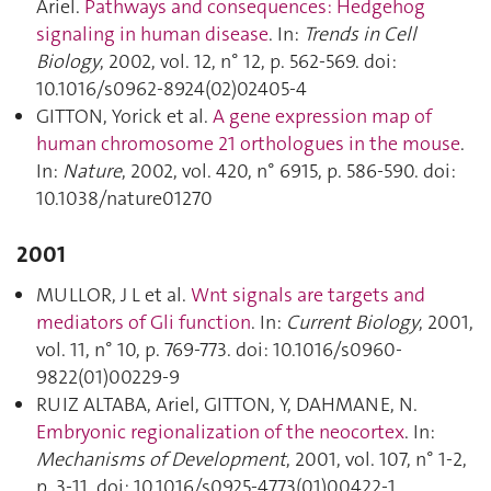
Ariel.
Pathways and consequences: Hedgehog
signaling in human disease
. In:
Trends in Cell
Biology
, 2002, vol. 12, n° 12, p. 562‑569. doi:
10.1016/s0962-8924(02)02405-4
GITTON, Yorick et al.
A gene expression map of
human chromosome 21 orthologues in the mouse
.
In:
Nature
, 2002, vol. 420, n° 6915, p. 586‑590. doi:
10.1038/nature01270
2001
MULLOR, J L et al.
Wnt signals are targets and
mediators of Gli function
. In:
Current Biology
, 2001,
vol. 11, n° 10, p. 769‑773. doi: 10.1016/s0960-
9822(01)00229-9
RUIZ ALTABA, Ariel, GITTON, Y, DAHMANE, N.
Embryonic regionalization of the neocortex
. In:
Mechanisms of Development
, 2001, vol. 107, n° 1-2,
p. 3‑11. doi: 10.1016/s0925-4773(01)00422-1