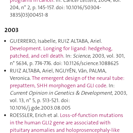
204, n° 2, p. 145‑157. doi: 10.1016/S0304-
3835(03)00451-8
2003
GUERRERO, Isabelle, RUIZ ALTABA, Ariel.
Development. Longing for ligand: hedgehog,
patched, and cell death
. In:
Science
, 2003, vol. 301,
n° 5634, p. 774‑776. doi: 10.1126/science.1088625
RUIZ ALTABA, Ariel, NGUYÊN, Vân, PALMA,
Veronica.
The emergent design of the neural tube:
prepattern, SHH morphogen and GLI code
. In:
Current Opinion in Genetics & Development
, 2003,
vol. 13, n° 5, p. 513‑521. doi:
10.1016/j.gde.2003.08.005
ROESSLER, Erich et al.
Loss-of-function mutations
in the human GLI2 gene are associated with
pituitary anomalies and holoprosencephaly-like