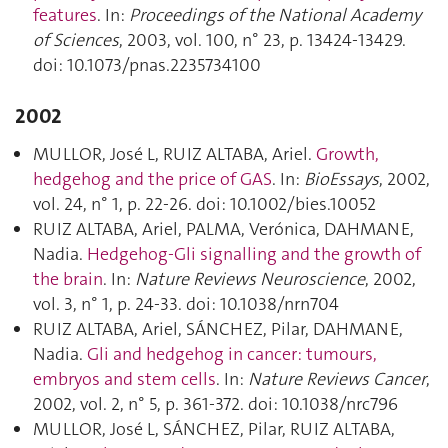
features
. In:
Proceedings of the National Academy
of Sciences
, 2003, vol. 100, n° 23, p. 13424‑13429.
doi: 10.1073/pnas.2235734100
2002
MULLOR, José L, RUIZ ALTABA, Ariel.
Growth,
hedgehog and the price of GAS
. In:
BioEssays
, 2002,
vol. 24, n° 1, p. 22‑26. doi: 10.1002/bies.10052
RUIZ ALTABA, Ariel, PALMA, Verónica, DAHMANE,
Nadia.
Hedgehog-Gli signalling and the growth of
the brain
. In:
Nature Reviews Neuroscience
, 2002,
vol. 3, n° 1, p. 24‑33. doi: 10.1038/nrn704
RUIZ ALTABA, Ariel, SÁNCHEZ, Pilar, DAHMANE,
Nadia.
Gli and hedgehog in cancer: tumours,
embryos and stem cells
. In:
Nature Reviews Cancer
,
2002, vol. 2, n° 5, p. 361‑372. doi: 10.1038/nrc796
MULLOR, José L, SÁNCHEZ, Pilar, RUIZ ALTABA,