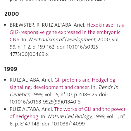
2000
BREWSTER, R, RUIZ ALTABA, Ariel.
Hexokinase I is a
Gli2-responsive gene expressed in the embryonic
CNS
. In:
Mechanisms of Development
, 2000, vol.
99, n° 1-2, p. 159‑162. doi: 10.1016/s0925-
4773(00)00469-x
1999
RUIZ ALTABA, Ariel.
Gli proteins and Hedgehog
signaling: development and cancer
. In:
Trends in
Genetics
, 1999, vol. 15, n° 10, p. 418‑425. doi:
10.1016/s0168-9525(99)01840-5
RUIZ ALTABA, Ariel.
The works of GLI and the power
of hedgehog
. In:
Nature Cell Biology
, 1999, vol. 1, n°
6, p. E147‑148. doi: 10.1038/14099