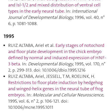
and Isl-1/2 and mixed distribution of ventral cell
types in the early neural tube
. In:
International
Journal of Developmental Biology
, 1996, vol. 40, n°
6, p. 1081‑1088.
1995
RUIZ ALTABA, Ariel et al.
Early stages of notochord
and floor plate development in the chick embryo
defined by normal and induced expression of HNF-
3 beta
. In:
Developmental Biology
, 1995, vol. 170, n°
2, p. 299‑313. doi: 10.1006/dbio.1995.1216
RUIZ ALTABA, Ariel, JESSELL, T M, ROELINK, H.
Restrictions to floor plate induction by hedgehog
and winged-helix genes in the neural tube of frog
embryos
. In:
Molecular and Cellular Neuroscience
,
1995, vol. 6, n° 2, p. 106‑121. doi:
10.1006/mcne.1995.1011