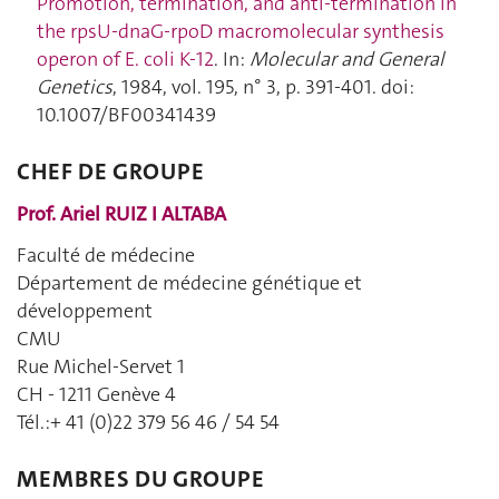
Promotion, termination, and anti-termination in
the rpsU-dnaG-rpoD macromolecular synthesis
operon of E. coli K-12
. In:
Molecular and General
Genetics
, 1984, vol. 195, n° 3, p. 391‑401. doi:
10.1007/BF00341439
CHEF DE GROUPE
Prof. Ariel RUIZ I ALTABA
Faculté de médecine
Département de médecine génétique et
développement
CMU
Rue Michel-Servet 1
CH - 1211 Genève 4
Tél.:+ 41 (0)22 379 56 46 / 54 54
MEMBRES DU GROUPE