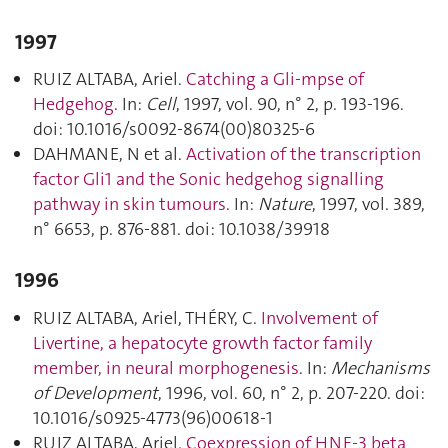
1997
RUIZ ALTABA, Ariel.
Catching a Gli-mpse of
Hedgehog
. In:
Cell
, 1997, vol. 90, n° 2, p. 193‑196.
doi: 10.1016/s0092-8674(00)80325-6
DAHMANE, N et al.
Activation of the transcription
factor Gli1 and the Sonic hedgehog signalling
pathway in skin tumours
. In:
Nature
, 1997, vol. 389,
n° 6653, p. 876‑881. doi: 10.1038/39918
1996
RUIZ ALTABA, Ariel, THÉRY, C.
Involvement of
Livertine, a hepatocyte growth factor family
member, in neural morphogenesis
. In:
Mechanisms
of Development
, 1996, vol. 60, n° 2, p. 207‑220. doi:
10.1016/s0925-4773(96)00618-1
RUIZ ALTABA, Ariel.
Coexpression of HNF-3 beta