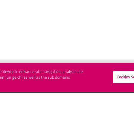
ur device to enhance site navigation, analyze site
Cookies S
ain (unige.ch) as well as the sub domains
crire à l'UNIGE
L'UNIGE vous informe
culations
UNIGE Mobile
es administratives
Médias
ne question
Offres d'emploi