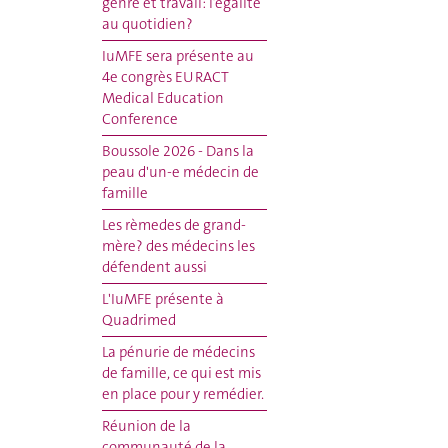
genre et travail: l’égalité
au quotidien?
IuMFE sera présente au
4e congrès EURACT
Medical Education
Conference
Boussole 2026 - Dans la
peau d'un-e médecin de
famille
Les rèmedes de grand-
mère? des médecins les
défendent aussi
L'IuMFE présente à
Quadrimed
La pénurie de médecins
de famille, ce qui est mis
en place pour y remédier.
Réunion de la
communauté de la