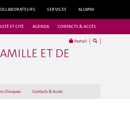
COLLABORATEURS
SERVICES
ALUMNI
ULTÉ ET CITÉ
AGENDA
CONTACTS & ACCÈS
Portail
AMILLE ET DE
s Cliniques
Contacts & Accès