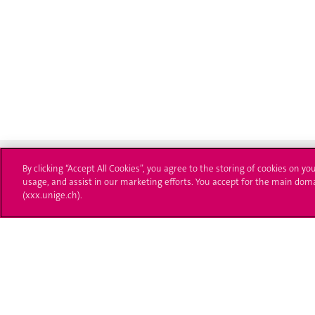
By clicking “Accept All Cookies”, you agree to the storing of cookies on yo
usage, and assist in our marketing efforts. You accept for the main dom
(xxx.unige.ch).
Université de Genève
S'ins
24 rue du Général-Dufour
Immatri
1211 Genève 4
T. +41 (0)22 379 71 11
Démarch
F. +41 (0)22 379 11 34
Poser u