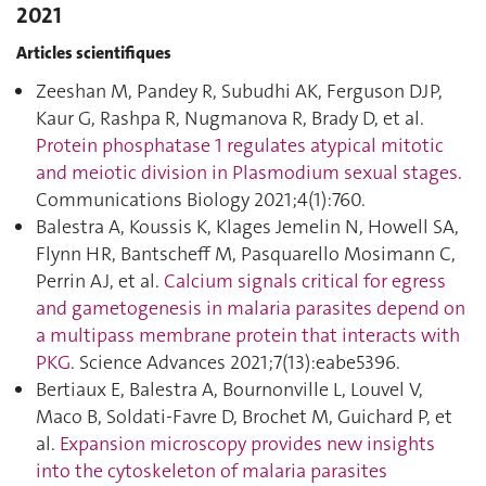
2021
Articles scientifiques
Zeeshan M, Pandey R, Subudhi AK, Ferguson DJP,
Kaur G, Rashpa R, Nugmanova R, Brady D, et al.
Protein phosphatase 1 regulates atypical mitotic
and meiotic division in Plasmodium sexual stages
.
Communications Biology 2021;4(1):760.
Balestra A, Koussis K, Klages Jemelin N, Howell SA,
Flynn HR, Bantscheff M, Pasquarello Mosimann C,
Perrin AJ, et al.
Calcium signals critical for egress
and gametogenesis in malaria parasites depend on
a multipass membrane protein that interacts with
PKG
. Science Advances 2021;7(13):eabe5396.
Bertiaux E, Balestra A, Bournonville L, Louvel V,
Maco B, Soldati-Favre D, Brochet M, Guichard P, et
al.
Expansion microscopy provides new insights
into the cytoskeleton of malaria parasites