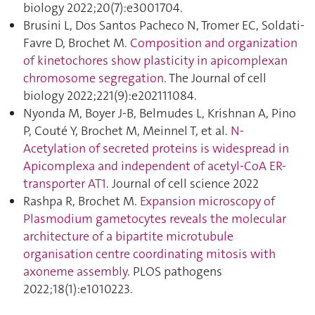
biology 2022;20(7):e3001704.
Brusini L, Dos Santos Pacheco N, Tromer EC, Soldati-
Favre D, Brochet M.
Composition and organization
of kinetochores show plasticity in apicomplexan
chromosome segregation
. The Journal of cell
biology 2022;221(9):e202111084.
Nyonda M, Boyer J-B, Belmudes L, Krishnan A, Pino
P, Couté Y, Brochet M, Meinnel T, et al.
N-
Acetylation of secreted proteins is widespread in
Apicomplexa and independent of acetyl-CoA ER-
transporter AT1
. Journal of cell science 2022
Rashpa R, Brochet M.
Expansion microscopy of
Plasmodium gametocytes reveals the molecular
architecture of a bipartite microtubule
organisation centre coordinating mitosis with
axoneme assembly
. PLOS pathogens
2022;18(1):e1010223.