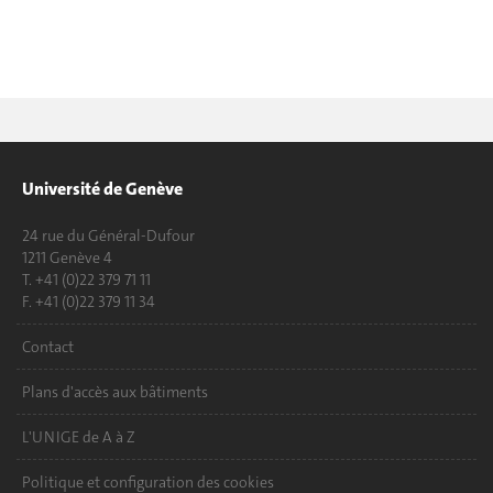
Université de Genève
24 rue du Général-Dufour
1211 Genève 4
T. +41 (0)22 379 71 11
F. +41 (0)22 379 11 34
Contact
Plans d'accès aux bâtiments
L'UNIGE de A à Z
Politique et configuration des cookies