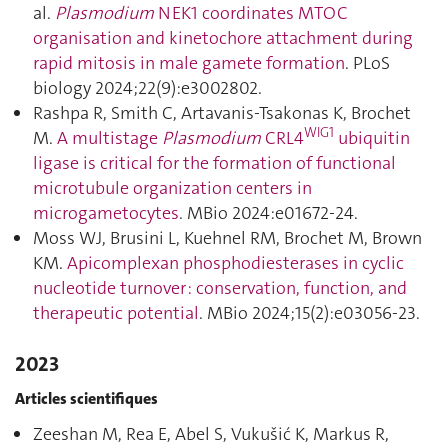
al.
Plasmodium
NEK1 coordinates MTOC
organisation and kinetochore attachment during
rapid mitosis in male gamete formation
. PLoS
biology 2024;22(9):e3002802.
Rashpa R, Smith C, Artavanis-Tsakonas K, Brochet
WIG1
M.
A multistage
Plasmodium
CRL4
ubiquitin
ligase is critical for the formation of functional
microtubule organization centers in
microgametocytes
. MBio 2024:e01672‑24.
Moss WJ, Brusini L, Kuehnel RM, Brochet M, Brown
KM.
Apicomplexan phosphodiesterases in cyclic
nucleotide turnover : conservation, function, and
therapeutic potential
. MBio 2024;15(2):e03056‑23.
2023
Articles scientifiques
Zeeshan M, Rea E, Abel S, Vukušić K, Markus R,