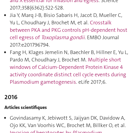
and X essential for invasion and egress
. Science
2017;358(6362):522‑528.
Jia Y, Marq J-B, Bisio Sabaris H, Jacot D, Mueller C,
Yu L, Choudhary J, Brochet M, et al.
Crosstalk
between PKA and PKG controls pH‐dependent host
cell egress of
Toxoplasma gondii
. EMBO Journal
2017:e201796794.
Fang H, Klages Jemelin N, Baechler B, Hillner E, Yu L,
Pardo M, Choudhary J, Brochet M.
Multiple short
windows of Calcium-Dependent Protein Kinase 4
activity coordinate distinct cell cycle events during
Plasmodium gametogenesis
. eLife 2017;6.
2016
Articles scientifiques
Govindasamy K, Jebiwott S, Jaijyan DK, Davidow A,
Ojo KK, Van Voorhis WC, Brochet M, Billker O, et al.
Invasion of hepatocytes by
Plasmodium