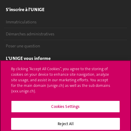
S'inscrire à l'UNIGE
Immatriculations
Démarches administratives
Poser une question
L'UNIGE vous informe
By clicking “Accept All Cookies”, you agree to the storing of
UNIGE Mobile
cookies on your device to enhance site navigation, analyze
site usage, and assist in our marketing efforts. You accept
Médias
for the main domain (unige.ch) as well as the sub domains
(xxx.unige.ch).
Offres d'emploi
Bibliothèque
Cookies Settings
Calendrier académique
Reject All