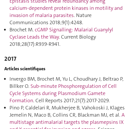
Epistasis studies reveal redundancy among
calcium-dependent protein kinases in motility and
invasion of malaria parasites
. Nature
Communications 2018;9(1):4248.
Brochet M.
cGMP Signalling: Malarial Guanylyl
Cyclase Leads the Way
. Current Biology
2018;28(17):R939‑R941.
2017
Articles scientifiques
Invergo BM, Brochet M, Yu L, Choudhary J, Beltrao P,
Billker O.
Sub-minute Phosphoregulation of Cell
Cycle Systems during Plasmodium Gamete
Formation
. Cell Reports 2017;21(7):2017‑2029.
Pino P, Caldelari R, Mukherjee B, Vahokoski J, Klages
Jemelin N, Maco B, Collins CR, Blackman MJ, et al.
A
multistage antimalarial targets the plasmepsins IX