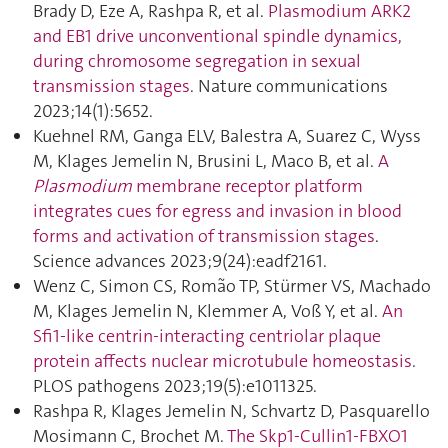
Brady D, Eze A, Rashpa R, et al.
Plasmodium ARK2
and EB1 drive unconventional spindle dynamics,
during chromosome segregation in sexual
transmission stages
. Nature communications
2023;14(1):5652.
Kuehnel RM, Ganga ELV, Balestra A, Suarez C, Wyss
M, Klages Jemelin N, Brusini L, Maco B, et al.
A
Plasmodium
membrane receptor platform
integrates cues for egress and invasion in blood
forms and activation of transmission stages
.
Science advances 2023;9(24):eadf2161.
Wenz C, Simon CS, Romão TP, Stürmer VS, Machado
M, Klages Jemelin N, Klemmer A, Voß Y, et al.
An
Sfi1-like centrin-interacting centriolar plaque
protein affects nuclear microtubule homeostasis
.
PLOS pathogens 2023;19(5):e1011325.
Rashpa R, Klages Jemelin N, Schvartz D, Pasquarello
Mosimann C, Brochet M.
The Skp1-Cullin1-FBXO1