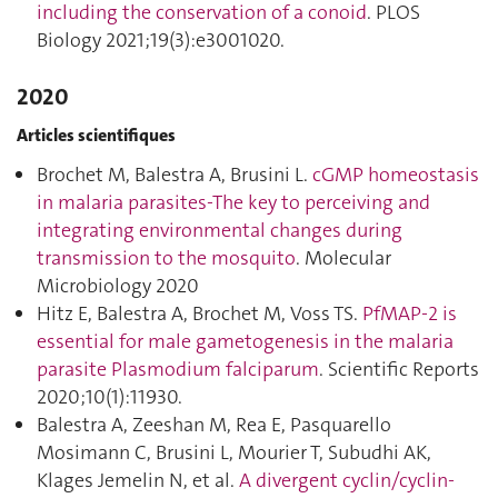
including the conservation of a conoid
. PLOS
Biology 2021;19(3):e3001020.
2020
Articles scientifiques
Brochet M, Balestra A, Brusini L.
cGMP homeostasis
in malaria parasites-The key to perceiving and
integrating environmental changes during
transmission to the mosquito
. Molecular
Microbiology 2020
Hitz E, Balestra A, Brochet M, Voss TS.
PfMAP-2 is
essential for male gametogenesis in the malaria
parasite Plasmodium falciparum
. Scientific Reports
2020;10(1):11930.
Balestra A, Zeeshan M, Rea E, Pasquarello
Mosimann C, Brusini L, Mourier T, Subudhi AK,
Klages Jemelin N, et al.
A divergent cyclin/cyclin-