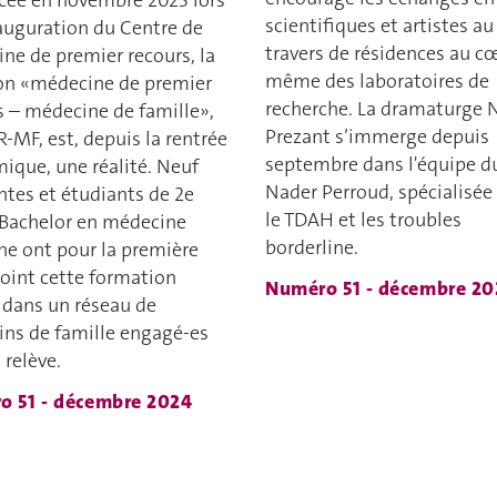
ée en novembre 2023 lors
scientifiques et artistes au
nauguration du Centre de
travers de résidences au c
ne de premier recours, la
même des laboratoires de
n «médecine de premier
recherche. La dramaturge 
s – médecine de famille»,
Prezant s’immerge depuis
-MF, est, depuis la rentrée
septembre dans l'équipe d
ique, une réalité. Neuf
Nader Perroud, spécialisée
ntes et étudiants de 2e
le TDAH et les troubles
Bachelor en médecine
borderline.
e ont pour la première
joint cette formation
Numéro 51 - décembre 20
 dans un réseau de
ns de famille engagé-es
 relève.
o 51 - décembre 2024