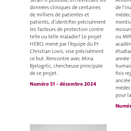
Serait-il possible, en revisitant les
Annonc
données cliniques de centaines
de l’i
de milliers de patientes et
médeci
patients, d’identifier précisément
mentio
les facteurs de protection contre
recour
telle ou telle maladie? Le projet
ou MPR
HERO, mené par l’équipe du Pr
académ
Christian Lovis, vise précisément
étudia
ce but. Rencontre avec Mina
année 
Bjelogrlic, chercheuse principale
humain
de ce projet.
fois re
ancrée
Numéro 51 - décembre 2024
médeci
pour la
Numér