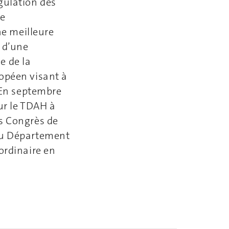
gulation des
re
e meilleure
t d’une
e de la
ropéen visant à
. En septembre
sur le TDAH à
es Congrès de
 au Département
ordinaire en