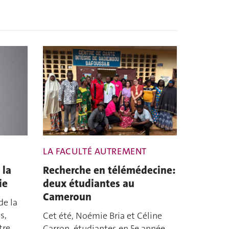
LA FACULTÉ AUTREMENT
 la
Recherche en télémédecine:
ie
deux étudiantes au
Cameroun
de la
s,
Cet été, Noémie Bria et Céline
tre
Carron, étudiantes en 5e année,