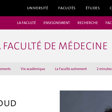
UNIVERSITÉ
FACULTÉS
ÉTUDES
LA FACULTÉ
ENSEIGNEMENT
RECHERCHE
FAC
 FACULTÉ DE MÉDECINE
ements
Vie académique
La Faculté autrement
2 minutes 
ROUD