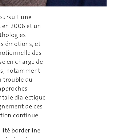
oursuit une
t en 2006 et un
athologies
es émotions, et
motionnelle des
se en charge de
ons, notamment
n trouble du
 approches
tale dialectique
eignement de ces
ation continue.
lité borderline