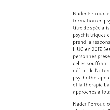
Nader Perroud e
formation en psy
titre de spéciali
psychiatriques c
prend la respons
HUG en 2017. Ses
personnes prése
celles souffrant
déficit de l’att
psychothérapeut
et la thérapie b
approches à tous
Nader Perroud ce