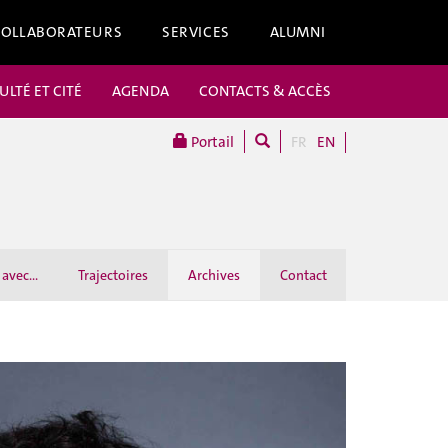
COLLABORATEURS
SERVICES
ALUMNI
ULTÉ ET CITÉ
AGENDA
CONTACTS & ACCÈS
Portail
FR
EN
avec...
Trajectoires
Archives
Contact