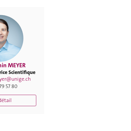
min MEYER
ice Scientifique
yer@unige.ch
79 57 80
détail