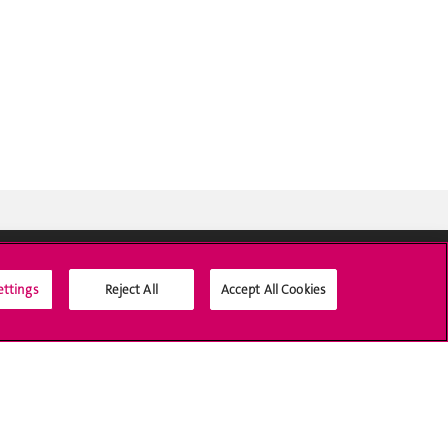
ettings
Reject All
Accept All Cookies
Médias sociaux UNIGE
Accréditation