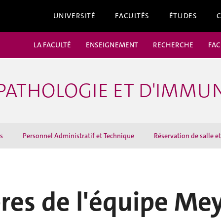
UNIVERSITÉ
FACULTÉS
ÉTUDES
LA FACULTÉ
ENSEIGNEMENT
RECHERCHE
FAC
PATHOLOGIE ET D'IMMU
s
Personnel Administratif et Technique
Réservation de salle 
es de l'équipe Me