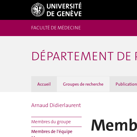
FACULTÉ DE MÉDECINE
DÉPARTEMENT DE 
Accueil
Groupes de recherche
Publication
Arnaud Didierlaurent
Membr
Membres du groupe
Membres de l'équipe