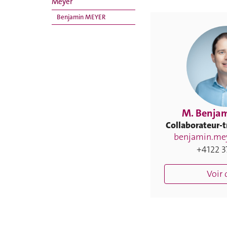
Meyer
Benjamin MEYER
M. Benja
Collaborateur-tr
benjamin.me
+4122 3
Voir 