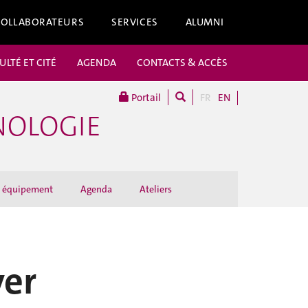
COLLABORATEURS
SERVICES
ALUMNI
ULTÉ ET CITÉ
AGENDA
CONTACTS & ACCÈS
Portail
FR
EN
NOLOGIE
et équipement
Agenda
Ateliers
yer