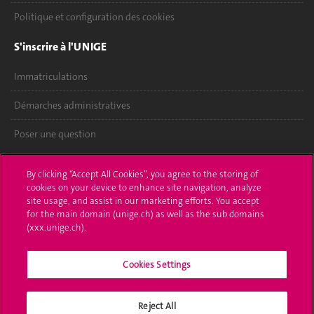
Politique et configuration des cookies
S'inscrire à l'UNIGE
Immatriculations
Démarches administratives
Poser une question
L'UNIGE vous informe
By clicking “Accept All Cookies”, you agree to the storing of
cookies on your device to enhance site navigation, analyze
UNIGE Mobile
site usage, and assist in our marketing efforts. You accept
for the main domain (unige.ch) as well as the sub domains
Médias
(xxx.unige.ch).
Offres d'emploi
Cookies Settings
Bibliothèque
Reject All
Calendrier académique