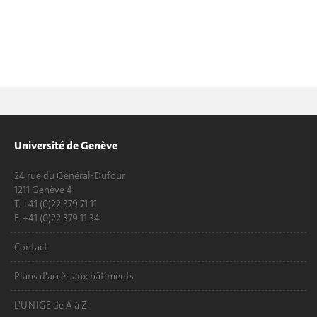
Université de Genève
24 rue du Général-Dufour
1211 Genève 4
T. +41 (0)22 379 71 11
F. +41 (0)22 379 11 34
Contact
Plans d'accès aux bâtiments
L'UNIGE de A à Z