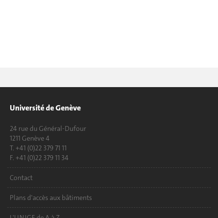
Université de Genève
24 rue du Général-Dufour
1211 Genève 4
T. +41 (0)22 379 71 11
F. +41 (0)22 379 11 34
Contact
Plans d'accès aux bâtiments
L'UNIGE de A à Z