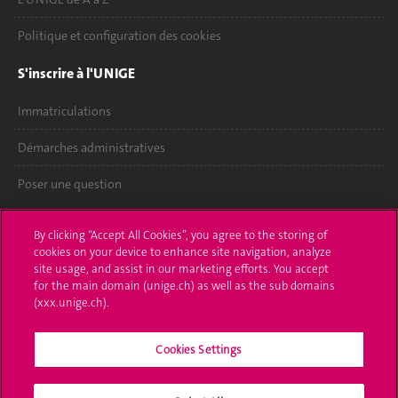
Politique et configuration des cookies
S'inscrire à l'UNIGE
Immatriculations
Démarches administratives
Poser une question
L'UNIGE vous informe
By clicking “Accept All Cookies”, you agree to the storing of
cookies on your device to enhance site navigation, analyze
UNIGE Mobile
site usage, and assist in our marketing efforts. You accept
for the main domain (unige.ch) as well as the sub domains
Médias
(xxx.unige.ch).
Offres d'emploi
Cookies Settings
Bibliothèque