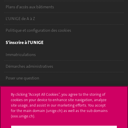
Plans d'accès aux bâtiments
L'UNIGE de A à Z
Politique et configuration des cookies
S'inscrire à l'UNIGE
Immatriculations
Démarches administratives
Poser une question
L'UNIGE vous informe
By clicking “Accept All Cookies”, you agree to the storing of
cookies on your device to enhance site navigation, analyze
UNIGE Mobile
site usage, and assist in our marketing efforts. You accept
for the main domain (unige.ch) as well as the sub domains
Médias
(xxx.unige.ch).
Offres d'emploi