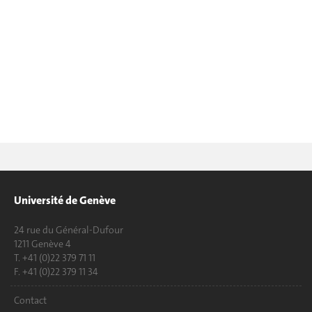
Université de Genève
24 rue du Général-Dufour
1211 Genève 4
T. +41 (0)22 379 71 11
F. +41 (0)22 379 11 34
Contact