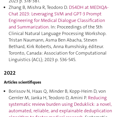
2023 p. 378‑381.
Zhang B, Mishra R, Teodoro D.
DS4DH at MEDIQA-
Chat 2023: Leveraging SVM and GPT-3 Prompt
Engineering for Medical Dialogue Classification
and Summarization
. In: Proceedings of the 5th
Clinical Natural Language Processing Workshop.
Tristan Naumann, Asma Ben Abacha, Steven
Bethard, Kirk Roberts, Anna Rumshisky, éditeur.
Toronto, Canada: Association for Computational
Linguistics (ACL); 2023 p. 536‑545.
2022
Articles scientifiques
Borissov N, Haas Q, Minder B, Kopp-Heim D, von
Gernler M, Janka H, Teodoro D, Amini P.
Reducing
systematic review burden using Deduklick: a novel,
automated, reliable, and explainable deduplication