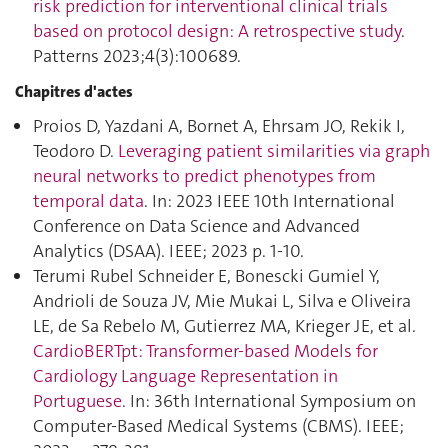
risk prediction for interventional clinical trials
based on protocol design: A retrospective study
.
Patterns 2023;4(3):100689.
Chapitres d'actes
Proios D, Yazdani A, Bornet A, Ehrsam JO, Rekik I,
Teodoro D.
Leveraging patient similarities via graph
neural networks to predict phenotypes from
temporal data
. In: 2023 IEEE 10th International
Conference on Data Science and Advanced
Analytics (DSAA). IEEE; 2023 p. 1‑10.
Terumi Rubel Schneider E, Bonescki Gumiel Y,
Andrioli de Souza JV, Mie Mukai L, Silva e Oliveira
LE, de Sa Rebelo M, Gutierrez MA, Krieger JE, et al.
CardioBERTpt: Transformer-based Models for
Cardiology Language Representation in
Portuguese
. In: 36th International Symposium on
Computer-Based Medical Systems (CBMS). IEEE;