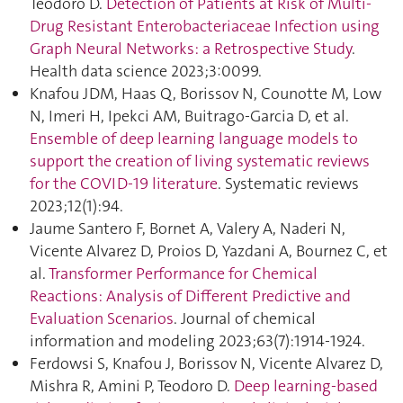
Teodoro D.
Detection of Patients at Risk of Multi-
Drug Resistant Enterobacteriaceae Infection using
Graph Neural Networks: a Retrospective Study
.
Health data science 2023;3:0099.
Knafou JDM, Haas Q, Borissov N, Counotte M, Low
N, Imeri H, Ipekci AM, Buitrago-Garcia D, et al.
Ensemble of deep learning language models to
support the creation of living systematic reviews
for the COVID-19 literature
. Systematic reviews
2023;12(1):94.
Jaume Santero F, Bornet A, Valery A, Naderi N,
Vicente Alvarez D, Proios D, Yazdani A, Bournez C, et
al.
Transformer Performance for Chemical
Reactions: Analysis of Different Predictive and
Evaluation Scenarios
. Journal of chemical
information and modeling 2023;63(7):1914‑1924.
Ferdowsi S, Knafou J, Borissov N, Vicente Alvarez D,
Mishra R, Amini P, Teodoro D.
Deep learning-based