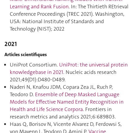
Learning and Rank Fusion
. In: The Thirtieth REtrieval
Conference Proceedings (TREC 2021). Washington,
USA: National Institute of Standards and
Technology (NIST); 2022
2021
Articles scientifiques
UniProt Consortium.
UniProt: the universal protein
knowledgebase in 2021
. Nucleic acids research
2021;49(D1):D480‑D489.
Naderi N, Knafou JDM, Copara Zea JL, Ruch P,
Teodoro D.
Ensemble of Deep Masked Language
Models for Effective Named Entity Recognition in
Health and Life Science Corpora
. Frontiers in
research metrics and analytics 2021;6:689803.
Haas Q, Borisov N, Vicente Alvarez D, Ferdowsi S,
von Mayenn L, Teodoro D, Amini P.
Vaccine