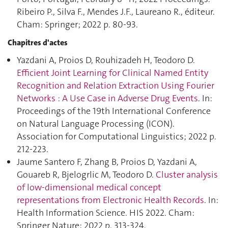
Ribeiro P., Silva F., Mendes J.F., Laureano R., éditeur.
Cham: Springer; 2022 p. 80‑93.
Chapitres d'actes
Yazdani A, Proios D, Rouhizadeh H, Teodoro D.
Efficient Joint Learning for Clinical Named Entity
Recognition and Relation Extraction Using Fourier
Networks : A Use Case in Adverse Drug Events
. In:
Proceedings of the 19th International Conference
on Natural Language Processing (ICON).
Association for Computational Linguistics; 2022 p.
212‑223.
Jaume Santero F, Zhang B, Proios D, Yazdani A,
Gouareb R, Bjelogrlic M, Teodoro D.
Cluster analysis
of low-dimensional medical concept
representations from Electronic Health Records
. In:
Health Information Science. HIS 2022. Cham:
Springer Nature; 2022 p. 313‑324.