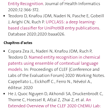
Entity Recognition
. Journal of Health Informatics
2020;12:366‑372.
Teodoro D, Knafou JDM, Naderi N, Pasche E, Gobeill
J, Arighi CN, Ruch P.
UPCLASS: a deep learning-
based classifier for UniProtKB entry publications
.
Database 2020;2020:baaa026.
Chapitres d'actes
Copara Zea JL, Naderi N, Knafou JDM, Ruch P,
Teodoro D.
Named entity recognition in chemical
patents using ensemble of contextual language
models
. In: Proceedings of CLEF (Conference and
Labs of the Evaluation Forum) 2020 Working Notes.
Cappellato L., Eickhoff C., Ferro N., Névéol A.,
éditeur. 2020
He J, Quoc Nguyen D, Akhondi SA, Druckenbrodt C,
Thorne C, Hoessel R, Afzal Z, Zhai Z, et al.
An
Extended Overview of the CLEF 2020 ChEMU Lab: