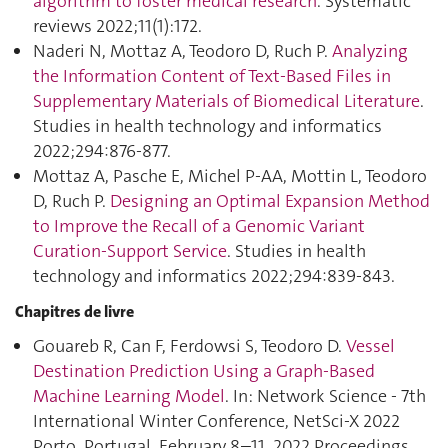
algorithm to foster medical research
. Systematic
reviews 2022;11(1):172.
Naderi N, Mottaz A, Teodoro D, Ruch P.
Analyzing
the Information Content of Text-Based Files in
Supplementary Materials of Biomedical Literature
.
Studies in health technology and informatics
2022;294:876‑877.
Mottaz A, Pasche E, Michel P-AA, Mottin L, Teodoro
D, Ruch P.
Designing an Optimal Expansion Method
to Improve the Recall of a Genomic Variant
Curation-Support Service
. Studies in health
technology and informatics 2022;294:839‑843.
Chapitres de livre
Gouareb R, Can F, Ferdowsi S, Teodoro D.
Vessel
Destination Prediction Using a Graph-Based
Machine Learning Model
. In: Network Science - 7th
International Winter Conference, NetSci-X 2022
Porto, Portugal, February 8–11, 2022 Proceedings.