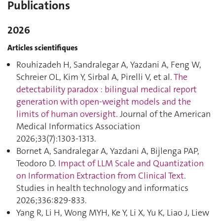
Publications
2026
Articles scientifiques
Rouhizadeh H, Sandralegar A, Yazdani A, Feng W,
Schreier OL, Kim Y, Sirbal A, Pirelli V, et al.
The
detectability paradox : bilingual medical report
generation with open-weight models and the
limits of human oversight
. Journal of the American
Medical Informatics Association
2026;33(7):1303‑1313.
Bornet A, Sandralegar A, Yazdani A, Bijlenga PAP,
Teodoro D.
Impact of LLM Scale and Quantization
on Information Extraction from Clinical Text
.
Studies in health technology and informatics
2026;336:829‑833.
Yang R, Li H, Wong MYH, Ke Y, Li X, Yu K, Liao J, Liew