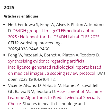
2025
Articles scientifiques
He J, Ferdowsi S, Feng W, Alves F, Platon A, Teodoro
D.
DS4DH group at ImageCLEFmedical caption
2025 : Notebook for the DS4DH Lab at CLEF 2025
.
CEUR workshop proceedings
2025;4038:2448‑2460.
Feng W, Yazdani A, Bornet A, Platon A, Teodoro D.
Synthesising evidence regarding artificial
intelligence-generated radiological reports based
on medical images : a scoping review protocol
. BMJ
open 2025;15(10):e104112.
Vicente Alvarez D, Abbiati M, Bornet A, Savoldelli
GL, Bajwa NM, Teodoro D.
Assessment of Machine
Learning Algorithms to Predict Medical Specialty
Choice
. Studies in health technology and