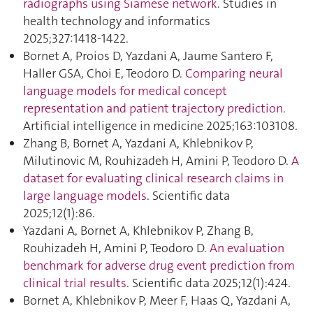
radiographs using Siamese network
. Studies in
health technology and informatics
2025;327:1418‑1422.
Bornet A, Proios D, Yazdani A, Jaume Santero F,
Haller GSA, Choi E, Teodoro D.
Comparing neural
language models for medical concept
representation and patient trajectory prediction
.
Artificial intelligence in medicine 2025;163:103108.
Zhang B, Bornet A, Yazdani A, Khlebnikov P,
Milutinovic M, Rouhizadeh H, Amini P, Teodoro D.
A
dataset for evaluating clinical research claims in
large language models
. Scientific data
2025;12(1):86.
Yazdani A, Bornet A, Khlebnikov P, Zhang B,
Rouhizadeh H, Amini P, Teodoro D.
An evaluation
benchmark for adverse drug event prediction from
clinical trial results
. Scientific data 2025;12(1):424.
Bornet A, Khlebnikov P, Meer F, Haas Q, Yazdani A,