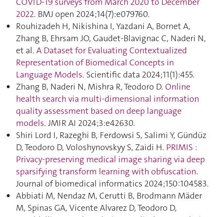
COVID-19 surveys from March 2020 to December
2022
. BMJ open 2024;14(7):e079760.
Rouhizadeh H, Nikishina I, Yazdani A, Bornet A,
Zhang B, Ehrsam JO, Gaudet-Blavignac C, Naderi N,
et al.
A Dataset for Evaluating Contextualized
Representation of Biomedical Concepts in
Language Models
. Scientific data 2024;11(1):455.
Zhang B, Naderi N, Mishra R, Teodoro D.
Online
health search via multi-dimensional information
quality assessment based on deep language
models
. JMIR AI 2024;3:e42630.
Shiri Lord I, Razeghi B, Ferdowsi S, Salimi Y, Gündüz
D, Teodoro D, Voloshynovskyy S, Zaidi H.
PRIMIS :
Privacy-preserving medical image sharing via deep
sparsifying transform learning with obfuscation
.
Journal of biomedical informatics 2024;150:104583.
Abbiati M, Nendaz M, Cerutti B, Brodmann Mäder
M, Spinas GA, Vicente Alvarez D, Teodoro D,