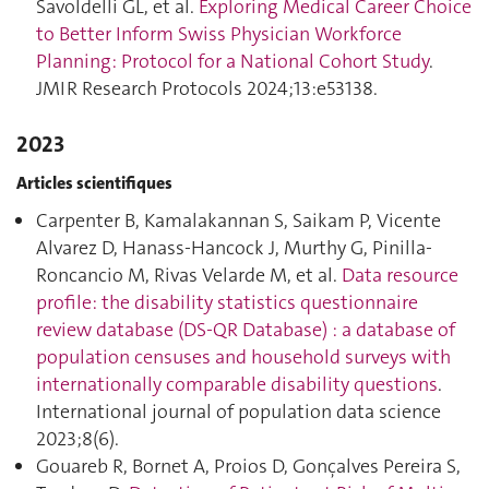
Savoldelli GL, et al.
Exploring Medical Career Choice
to Better Inform Swiss Physician Workforce
Planning: Protocol for a National Cohort Study
.
JMIR Research Protocols 2024;13:e53138.
2023
Articles scientifiques
Carpenter B, Kamalakannan S, Saikam P, Vicente
Alvarez D, Hanass-Hancock J, Murthy G, Pinilla-
Roncancio M, Rivas Velarde M, et al.
Data resource
profile: the disability statistics questionnaire
review database (DS-QR Database) : a database of
population censuses and household surveys with
internationally comparable disability questions
.
International journal of population data science
2023;8(6).
Gouareb R, Bornet A, Proios D, Gonçalves Pereira S,