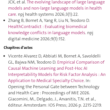
JCK, et al.
The evolving landscape of large language
models and non-large language models in health
care
. npj health systems 2026;3(1):22.
Zhang B, Bornet A, Yang R, Liu N, Teodoro D.
HealthContradict : Evaluating biomedical
knowledge conflicts in language models
. npj
digital medicine 2026;9(1):152.
Chapitres d'actes
Vicente Alvarez D, Abbiati M, Bornet A, Savoldelli
GL, Bajwa NM, Teodoro D.
Empirical Comparison of
Causal Machine Learning and Post-Hoc AI
Interpretability Models for Risk Factor Analysis : An
Application to Medical Specialty Choice
. In:
Opening the Personal Gate between Technology
and Health Care : Proceedings of MIE 2026.
Giacomini, M., Delgado, J., Arvanitis, T.N. et al.,
éditeur. Amsterdam: IOS Press; 2026 p. 2215‑2219.