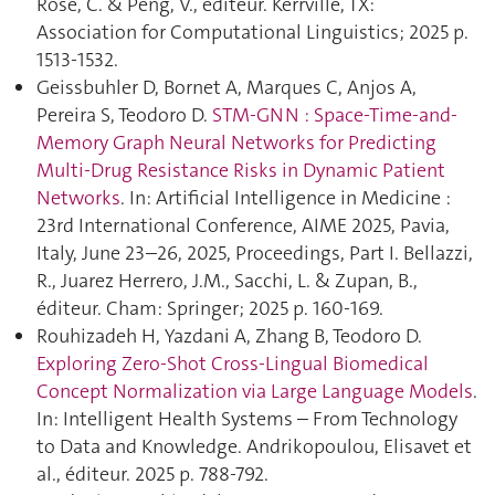
Rose, C. & Peng, V., éditeur. Kerrville, TX:
Association for Computational Linguistics; 2025 p.
1513‑1532.
Geissbuhler D, Bornet A, Marques C, Anjos A,
Pereira S, Teodoro D.
STM-GNN : Space-Time-and-
Memory Graph Neural Networks for Predicting
Multi-Drug Resistance Risks in Dynamic Patient
Networks
. In: Artificial Intelligence in Medicine :
23rd International Conference, AIME 2025, Pavia,
Italy, June 23–26, 2025, Proceedings, Part I. Bellazzi,
R., Juarez Herrero, J.M., Sacchi, L. & Zupan, B.,
éditeur. Cham: Springer; 2025 p. 160‑169.
Rouhizadeh H, Yazdani A, Zhang B, Teodoro D.
Exploring Zero-Shot Cross-Lingual Biomedical
Concept Normalization via Large Language Models
.
In: Intelligent Health Systems – From Technology
to Data and Knowledge. Andrikopoulou, Elisavet et
al., éditeur. 2025 p. 788‑792.