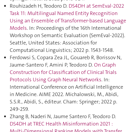
Rouhizadeh H, Teodoro D.
DS4DH at SemEval-2022
Task 11: Multilingual Named Entity Recognition
Using an Ensemble of Transformer-based Language
Models
. In: Proceedings of the 16th International
Workshop on Semantic Evaluation (SemEval-2022).
Seattle, United States: Association for
Computational Linguistics; 2022 p. 1543‑1548.
Ferdowsi S, Copara Zea JL, Gouareb R, Borissov N,
Jaume-Santero F, Amini P, Teodoro D.
On Graph
Construction for Classification of Clinical Trials
Protocols Using Graph Neural Networks
. In:
International Conference on Artificial Intelligence
in Medicine. AIME 2022. Michalowski, M., Abidi,
S.S.R., Abidi, S., éditeur. Cham: Springer; 2022 p.
249‑259.
Zhang B, Naderi N, Jaume Santero F, Teodoro D.
DS4DH at TREC Health Misinformation 2021 :
Multi-Dimensional Ranking Models with Transfer