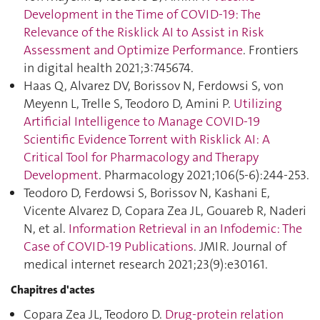
Development in the Time of COVID-19: The
Relevance of the Risklick AI to Assist in Risk
Assessment and Optimize Performance
. Frontiers
in digital health 2021;3:745674.
Haas Q, Alvarez DV, Borissov N, Ferdowsi S, von
Meyenn L, Trelle S, Teodoro D, Amini P.
Utilizing
Artificial Intelligence to Manage COVID-19
Scientific Evidence Torrent with Risklick AI: A
Critical Tool for Pharmacology and Therapy
Development
. Pharmacology 2021;106(5-6):244‑253.
Teodoro D, Ferdowsi S, Borissov N, Kashani E,
Vicente Alvarez D, Copara Zea JL, Gouareb R, Naderi
N, et al.
Information Retrieval in an Infodemic: The
Case of COVID-19 Publications
. JMIR. Journal of
medical internet research 2021;23(9):e30161.
Chapitres d'actes
Copara Zea JL, Teodoro D.
Drug-protein relation