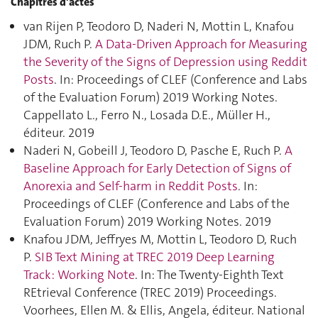
Chapitres d'actes
van Rijen P, Teodoro D, Naderi N, Mottin L, Knafou
JDM, Ruch P.
A Data-Driven Approach for Measuring
the Severity of the Signs of Depression using Reddit
Posts
. In: Proceedings of CLEF (Conference and Labs
of the Evaluation Forum) 2019 Working Notes.
Cappellato L., Ferro N., Losada D.E., Müller H.,
éditeur. 2019
Naderi N, Gobeill J, Teodoro D, Pasche E, Ruch P.
A
Baseline Approach for Early Detection of Signs of
Anorexia and Self-harm in Reddit Posts
. In:
Proceedings of CLEF (Conference and Labs of the
Evaluation Forum) 2019 Working Notes. 2019
Knafou JDM, Jeffryes M, Mottin L, Teodoro D, Ruch
P.
SIB Text Mining at TREC 2019 Deep Learning
Track: Working Note
. In: The Twenty-Eighth Text
REtrieval Conference (TREC 2019) Proceedings.
Voorhees, Ellen M. & Ellis, Angela, éditeur. National