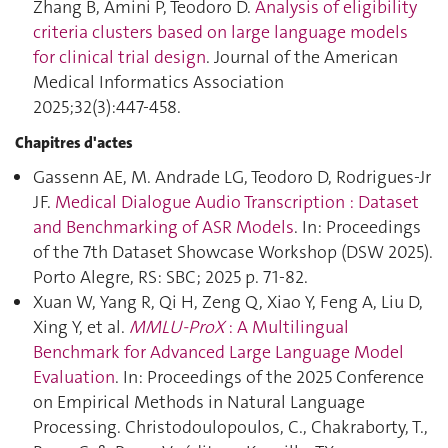
Zhang B, Amini P, Teodoro D.
Analysis of eligibility
criteria clusters based on large language models
for clinical trial design
. Journal of the American
Medical Informatics Association
2025;32(3):447‑458.
Chapitres d'actes
Gassenn AE, M. Andrade LG, Teodoro D, Rodrigues-Jr
JF.
Medical Dialogue Audio Transcription : Dataset
and Benchmarking of ASR Models
. In: Proceedings
of the 7th Dataset Showcase Workshop (DSW 2025).
Porto Alegre, RS: SBC; 2025 p. 71‑82.
Xuan W, Yang R, Qi H, Zeng Q, Xiao Y, Feng A, Liu D,
Xing Y, et al.
MMLU-ProX
: A Multilingual
Benchmark for Advanced Large Language Model
Evaluation
. In: Proceedings of the 2025 Conference
on Empirical Methods in Natural Language
Processing. Christodoulopoulos, C., Chakraborty, T.,