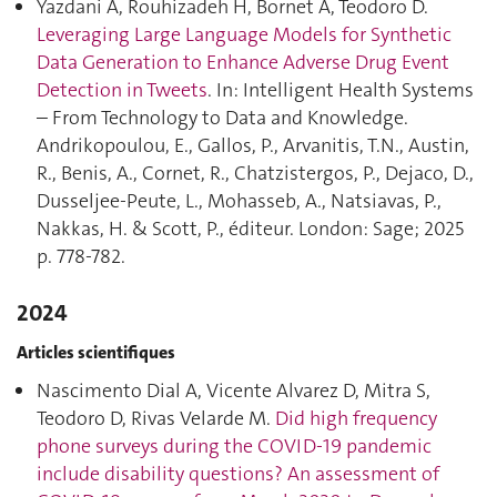
Yazdani A, Rouhizadeh H, Bornet A, Teodoro D.
Leveraging Large Language Models for Synthetic
Data Generation to Enhance Adverse Drug Event
Detection in Tweets
. In: Intelligent Health Systems
– From Technology to Data and Knowledge.
Andrikopoulou, E., Gallos, P., Arvanitis, T.N., Austin,
R., Benis, A., Cornet, R., Chatzistergos, P., Dejaco, D.,
Dusseljee-Peute, L., Mohasseb, A., Natsiavas, P.,
Nakkas, H. & Scott, P., éditeur. London: Sage; 2025
p. 778‑782.
2024
Articles scientifiques
Nascimento Dial A, Vicente Alvarez D, Mitra S,
Teodoro D, Rivas Velarde M.
Did high frequency
phone surveys during the COVID-19 pandemic
include disability questions? An assessment of