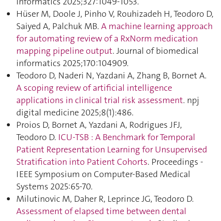
informatics 2025;327:1049‑1053.
Hüser M, Doole J, Pinho V, Rouhizadeh H, Teodoro D,
Saiyed A, Palchuk MB.
A machine learning approach
for automating review of a RxNorm medication
mapping pipeline output
. Journal of biomedical
informatics 2025;170:104909.
Teodoro D, Naderi N, Yazdani A, Zhang B, Bornet A.
A scoping review of artificial intelligence
applications in clinical trial risk assessment
. npj
digital medicine 2025;8(1):486.
Proios D, Bornet A, Yazdani A, Rodrigues JFJ,
Teodoro D.
ICU-TSB : A Benchmark for Temporal
Patient Representation Learning for Unsupervised
Stratification into Patient Cohorts
. Proceedings -
IEEE Symposium on Computer-Based Medical
Systems 2025:65‑70.
Milutinovic M, Daher R, Leprince JG, Teodoro D.
Assessment of elapsed time between dental