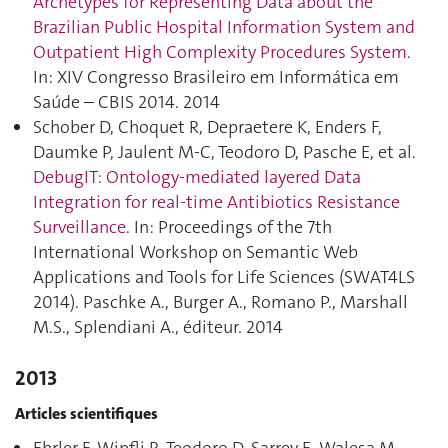
Archetypes for Representing Data about the
Brazilian Public Hospital Information System and
Outpatient High Complexity Procedures System
.
In: XIV Congresso Brasileiro em Informática em
Saúde – CBIS 2014. 2014
Schober D, Choquet R, Depraetere K, Enders F,
Daumke P, Jaulent M-C, Teodoro D, Pasche E, et al.
DebugIT: Ontology-mediated layered Data
Integration for real-time Antibiotics Resistance
Surveillance
. In: Proceedings of the 7th
International Workshop on Semantic Web
Applications and Tools for Life Sciences (SWAT4LS
2014). Paschke A., Burger A., Romano P., Marshall
M.S., Splendiani A., éditeur. 2014
2013
Articles scientifiques