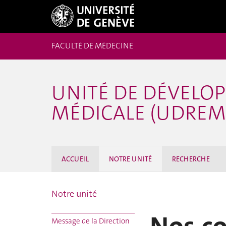
FACULTÉ DE MÉDECINE
UNITÉ DE DÉVELO
MÉDICALE (UDREM
ACCUEIL
NOTRE UNITÉ
RECHERCHE
Notre unité
Message de la Direction