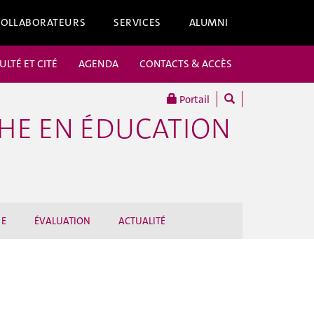
COLLABORATEURS
SERVICES
ALUMNI
ULTÉ ET CITÉ
AGENDA
CONTACTS & ACCÈS
Portail
HE EN ÉDUCATION
UE
ÉVALUATION
ACTUALITÉ