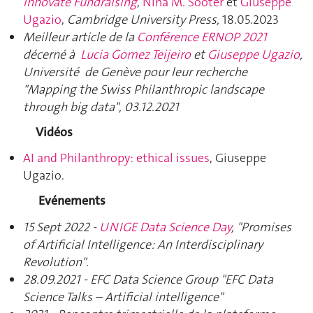
Innovate Fundraising
,
Nina M. Sooter
et
Giuseppe
Ugazio
,
Cambridge University Press,
18.05.2023
Meilleur article de la
Conférence ERNOP 2021
décerné à
Lucia Gomez Teijeiro
et
Giuseppe Ugazio
,
Université de Genève pour leur recherche
"Mapping the Swiss Philanthropic landscape
through big data",
03.12.2021
Vidéos
AI and Philanthropy: ethical issues
, Giuseppe
Ugazio.
Evénements
15 Sept 2022 -
UNIGE Data Science Day
,
"Promises
of Artificial Intelligence: An Interdisciplinary
Revolution".
28.09.2021 - EFC Data Science Group "EFC Data
Science Talks – Artificial intelligence"