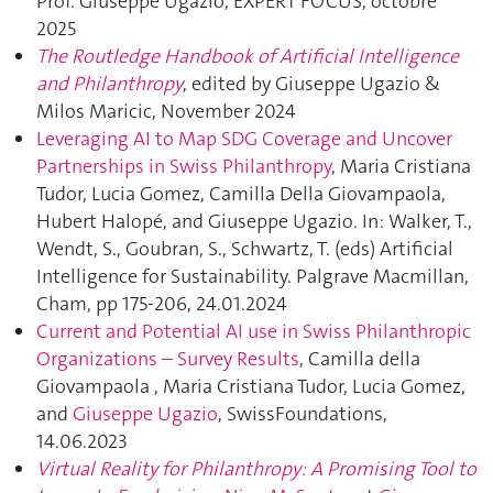
Prof. Giuseppe Ugazio,
EXPERT FOCUS,
octobre
2025
The Routledge Handbook of Artificial Intelligence
and Philanthropy
, edited by Giuseppe Ugazio &
Milos Maricic, November 2024
Leveraging AI to Map SDG Coverage and Uncover
Partnerships in Swiss Philanthropy
, Maria Cristiana
Tudor, Lucia Gomez, Camilla Della Giovampaola,
Hubert Halopé, and Giuseppe Ugazio. In: Walker, T.,
Wendt, S., Goubran, S., Schwartz, T. (eds) Artificial
Intelligence for Sustainability. Palgrave Macmillan,
Cham, pp 175-206, 24.01.2024
Current and Potential AI use in Swiss Philanthropic
Organizations – Survey Results
, Camilla della
Giovampaola , Maria Cristiana Tudor, Lucia Gomez,
and
Giuseppe Ugazio
, SwissFoundations,
14.06.2023
Virtual Reality for Philanthropy: A Promising Tool to