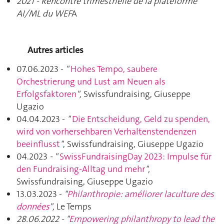
2021 - Rencontre trimestrielle de la plateforme
AI/ML du WEF
A
Autres articles
07.06.2023 -
"
Hohes Tempo, saubere
Orchestrierung und Lust am Neuen als
Erfolgsfaktoren
",
Swissfundraising, Giuseppe
Ugazio
04.04.2023 -
"
Die Entscheidung, Geld zu spenden,
wird von vorhersehbaren Verhaltenstendenzen
beeinflusst
"
, Swissfundraising, Giuseppe Ugazio
04.2023
- "
SwissFundraisingDay 2023: Impulse für
den Fundraising-Alltag und mehr
",
Swissfundraising, Giuseppe Ugazio
13.03.2023 -
"
Philanthropie: améliorer laculture des
données
",
Le Temps
28.06.2022 - "
Empowering philanthropy to lead the