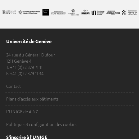
Université de Genève
24 rue du Général-Dufour
1211 Genève 4
T. +41 (0)22 379 71 11
F. +41 (0)22 379 11 34
Contact
Plans d'accès aux bâtiments
L'UNIGE de A à Z
Politique et configuration des cookies
S'inscrire à l'UNIGE