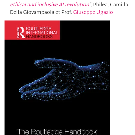
ethical and inclusive AI revolution
"
, Philea, Camilla
Della Giovampaola et Prof.
Giuseppe Ugazio