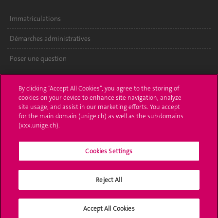
Immatriculations
Démarches administratives
Poser une question
L'UNIGE vous informe
By clicking “Accept All Cookies”, you agree to the storing of
cookies on your device to enhance site navigation, analyze
UNIGE Mobile
site usage, and assist in our marketing efforts. You accept
for the main domain (unige.ch) as well as the sub domains
Médias
(xxx.unige.ch).
Offres d'emploi
Cookies Settings
Bibliothèque
Calendrier académique
Reject All
Médias sociaux UNIGE
Accept All Cookies