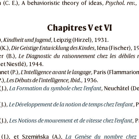
 (C. E.), A behavioristic theory of ideas,
Psychol. rev.
,
Chapitres V et VI
),
Kindheit und Jugend
, Leipzig (Hirzel), 1931.
(K.),
Die Geistige Entwicklung des Kindes
, Iéna (Fischer), 1
er (B.),
Le Diagnostic du raisonnement chez les débiles
et Niestlé), 1944.
anet (P.),
L’Intelligence avant le langage
, Paris (Flammarion
.),
Les Débuts de l’intelligence, Ibid.
, 1936.
(J.),
La Formation du symbole chez l’enfant
, Neuchâtel (De
J.),
Le Développement de la notion de temps chez l’enfant
, 
(J.),
Les Notions de mouvement et de vitesse chez l’enfant
, 
 (J.), et Szemińska (A.),
La Genèse du nombre chez l