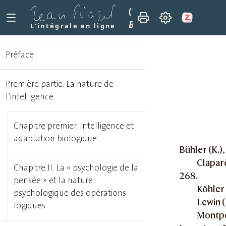
(1947)
La psychologie d
Bibliographie sommair
L’intégrale en ligne
Préface
Première partie. La nature de
l’intelligence
Chapitre premier. Intelligence et
adaptation biologique
Bühler (K.)
Claparè
Chapitre II. La « psychologie de la
268.
pensée » et la nature
Köhler 
psychologique des opérations
Lewin (
logiques
Montpel