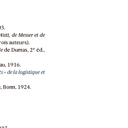
03.
Watt, de Messer et de
rois auteurs).
e
ie
de Dumas, 2
éd.,
gau, 1916.
 » de la logistique et
s
, Bonn, 1924.