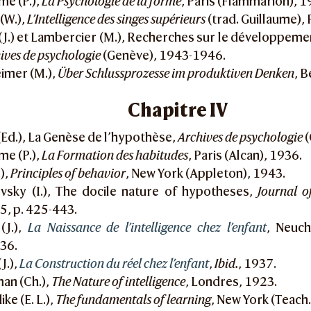
me (P.),
La Psychologie de la forme
, Paris (Flammarion), 1
(W.),
L’Intelligence des singes supérieurs
(trad. Guillaume), 
 (J.) et Lambercier (M.), Recherches sur le développeme
ives de psychologie
(Genève), 1943-1946.
imer (M.),
Über Schlussprozesse im produktiven Denken
, B
Chapitre IV
Ed.), La Genèse de l’hypothèse,
Archives de psychologie
(
me (P.),
La Formation des habitudes
, Paris (Alcan), 1936.
.),
Principles of behavior
, New York (Appleton), 1943.
vsky (I.), The docile nature of hypotheses,
Journal o
15, p. 425-443.
(J.),
La Naissance de l’intelligence chez l’enfant
, Neuch
936.
J.),
La Construction du réel chez l’enfant
,
Ibid.
, 1937.
an (Ch.),
The Nature of intelligence
, Londres, 1923.
ke (E. L.),
The fundamentals of learning
, New York (Teach.