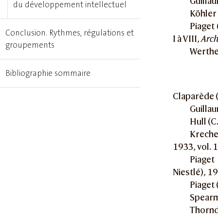
Guillau
du développement intellectuel
Köhler 
Piaget
Conclusion. Rythmes, régulations et
I à VIII,
Arch
groupements
Werthe
Bibliographie sommaire
Claparède (
Guillau
Hull (C
Kreche
1933, vol. 
Piaget 
Niestlé), 1
Piaget (
Spearm
Thorndi