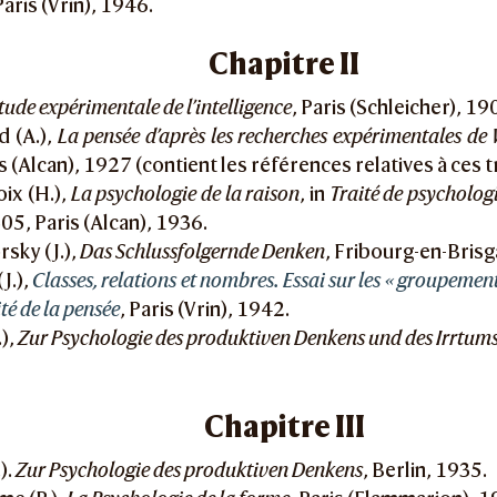
aris (Vrin), 1946.
Chapitre II
tude expérimentale de l’intelligence
, Paris (Schleicher), 19
d (A.),
La pensée d’après les recherches expérimentales de 
is (Alcan), 1927 (contient les références relatives à ces t
ix (H.),
La psychologie de la raison
, in
Traité de psycholog
-305, Paris (Alcan), 1936.
sky (J.),
Das Schlussfolgernde Denken
, Fribourg-en-Bris
(J.),
Classes, relations et nombres. Essai sur les « groupements
ité de la pensée
, Paris (Vrin), 1942.
.),
Zur Psychologie des produktiven Denkens und des Irrtum
Chapitre III
).
Zur Psychologie des produktiven Denkens
, Berlin, 1935.