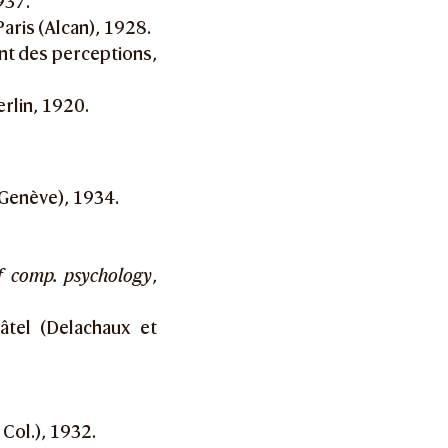
937.
Paris (Alcan), 1928.
nt des perceptions,
erlin, 1920.
Genève), 1934.
f comp. psychology
,
âtel (Delachaux et
 Col.), 1932.