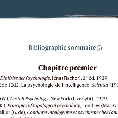
e l’intelligence
e
Bibliographie sommaire
a
Chapitre premier
e
,
Die Krise der Psychologie
, Iéna (Fischer), 2
éd. 1929.
de (Éd.), La psychologie de l’intelligence,
Scientia
(191
(W.),
Gestalt Psychology
, New York (Liveright), 1929.
K.),
Principles of topological psychology
, Londres (Mac-Gr
lier (G. de),
Conduites intelligentes et psychisme chez l’a