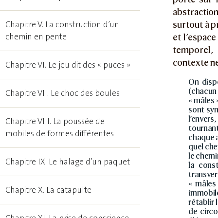
abstractio
surtout à p
Chapitre V. La construction d’un
chemin en pente
et l’espace
temporel, 
contexte ne
Chapitre VI. Le jeu dit des « puces »
On dispo
(chacun 
Chapitre VII. Le choc des boules
« mâles 
sont sy
l’envers
Chapitre VIII. La poussée de
tournant
mobiles de formes différentes
chaque a
quel che
le chemi
Chapitre IX. Le halage d’un paquet
la cons
transver
« mâles 
Chapitre X. La catapulte
immobile
rétablir
de circo