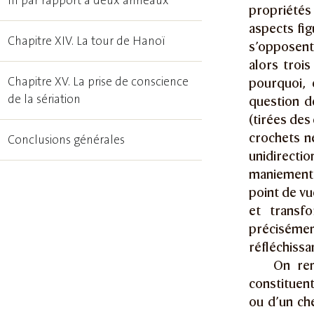
fil par rapport à deux anneaux
propriétés
aspects fig
Chapitre XIV. La tour de Hanoï
s’opposent 
alors trois
Chapitre XV. La prise de conscience
pourquoi, 
de la sériation
question de
(tirées des 
crochets ne
Conclusions générales
unidirecti
maniement f
point de vu
et transf
précisémen
réfléchiss
On rem
constituent
ou d’un ch