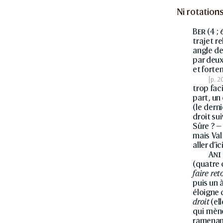
Ni rotations
Ber
(4 ;
trajet re
angle de
par deux
et forte
trop faci
part, un
(le dern
droit su
Sûre ? 
mais Val
aller d’ici
Ani
(quatre 
faire ret
puis un
éloigne
droit
(ell
qui mèn
ramenan