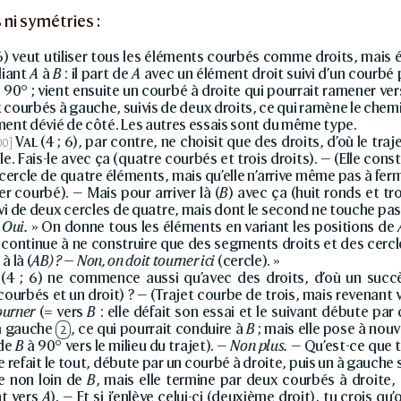
 ni symétries :
 6) veut utiliser tous les éléments courbés comme droits, mais 
liant
A
à
B
: il part de
A
avec un élément droit suivi d’un courbé p
 90° ; vient ensuite un courbé à droite qui pourrait ramener ve
 courbés à gauche, suivis de deux droits, ce qui ramène le che
ment dévié de côté. Les autres essais sont du même type.
Val
(4 ; 6), par contre, ne choisit que des droits, d’où le traj
le. Fais-le avec ça (quatre courbés et trois droits). — (Elle const
 cercle de quatre éléments, mais qu’elle n’arrive même pas à fer
ier courbé). — Mais pour arriver là (
B
) avec ça (huit ronds et tr
ivi de deux cercles de quatre, mais dont le second ne touche pa
—
Oui.
» On donne tous les éléments en variant les positions de
 continue à ne construire que des segments droits et des cercle
 à là (
AB) ? — Non, on doit tourner ici
(cercle). »
(4 ; 6) ne commence aussi qu’avec des droits, d’où un succès
courbés et un droit) ? — (Trajet courbe de trois, mais revenant 
ourner
(= vers
B
: elle défait son essai et le suivant débute pa
 à gauche
, ce qui pourrait conduire à
B
; mais elle pose à nouv
2
 de
B
à 90° vers le milieu du trajet). —
Non plus.
— Qu’est-ce que t
e refait le tout, débute par un courbé à droite, puis un à gauche 
e non loin de
B
, mais elle termine par deux courbés à droite, 
t vers
A
). — Et si j’enlève celui-ci (deuxième droit), tu crois qu