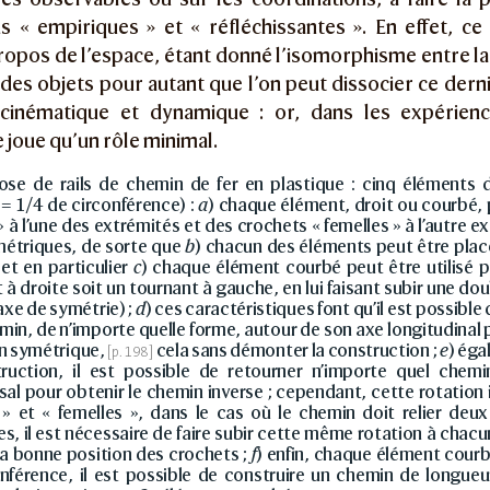
ns « empiriques » et « réfléchissantes ». En effet, 
ropos de l’espace, étant donné l’isomorphisme entre la
 des objets pour autant que l’on peut dissocier ce der
cinématique et dynamique : or, dans les expérienc
 joue qu’un rôle minimal.
se de rails de chemin de fer en plastique : cinq éléments d
= 1/4 de circonférence) :
a
) chaque élément, droit ou courbé,
» à l’une des extrémités et des crochets « femelles » à l’autre e
métriques, de sorte que
b
) chacun des éléments peut être placé 
, et en particulier
c
) chaque élément courbé peut être utilisé p
 à droite soit un tournant à gauche, en lui faisant subir une do
xe de symétrie) ;
d
) ces caractéristiques font qu’il est possible
min, de n’importe quelle forme, autour de son axe longitudinal 
n symétrique,
cela sans démonter la construction ;
e
) ég
truction, il est possible de retourner n’importe quel che
sal pour obtenir le chemin inverse ; cependant, cette rotation 
» et « femelles », dans le cas où le chemin doit relier deux
s, il est nécessaire de faire subir cette même rotation à chacu
 la bonne position des crochets ;
f
) enfin, chaque élément courb
nférence, il est possible de construire un chemin de longueu