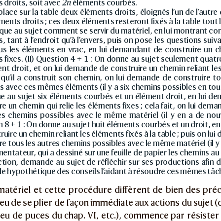
 droits, soit avec
2n
éléments courbés.
lace sur la table deux éléments droits, éloignés l’un de l’autre
éments droits ; ces deux éléments resteront fixés à la table tout 
que au sujet comment se servir du matériel, en lui montrant c
, tant à l’endroit qu’à l’envers, puis on pose les questions sui
us les éléments en vrac, en lui demandant de construire un c
 fixes. (II) Question 4 + 1 : On donne au sujet seulement quat
nt droit, et on lui demande de construire un chemin reliant les
 qu’il a construit son chemin, on lui demande de construire t
s avec ces mêmes éléments (il y a six chemins possibles en tout).
 au sujet six éléments courbés et un élément droit, en lui d
re un chemin qui relie les éléments fixes ; cela fait, on lui dem
es chemins possibles avec le même matériel (il y en a de nouv
 8 + 1 : On donne au sujet huit éléments courbés et un droit, e
ruire un chemin reliant les éléments fixés à la table ; puis on l
re tous les autres chemins possibles avec le même matériel (il y e
mentateur, qui a dessiné sur une feuille de papier les chemins au 
tion, demande au sujet de réfléchir sur ses productions afin 
 hypothétique des conseils l’aidant à résoudre ces mêmes tâc
 matériel et cette procédure diffèrent de bien des pré
 lieu de se plier de façon immédiate aux actions du sujet
e jeu de puces du chap. VI, etc.), commence par résiste