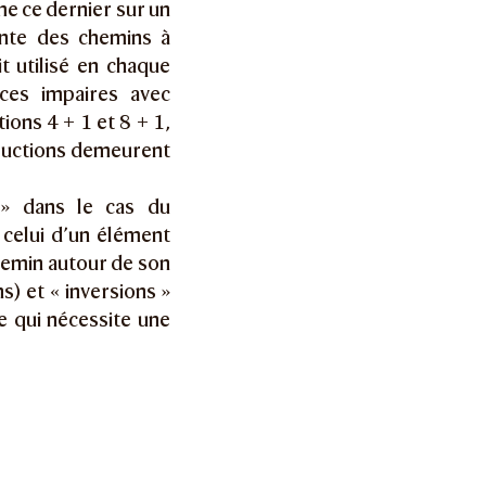
e ce dernier sur un
ante des chemins à
t utilisé en chaque
aces impaires avec
ions 4 + 1 et 8 + 1,
structions demeurent
 » dans le cas du
 celui d’un élément
hemin autour de son
s) et « inversions »
e qui nécessite une