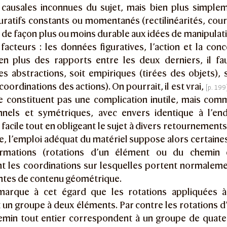
 causales inconnues du sujet, mais bien plus simple
uratifs constants ou momentanés (rectilinéarités, cour
de façon plus ou moins durable aux idées de manipulati
 facteurs : les données figuratives, l’action et la conc
en plus des rapports entre les deux derniers, il fau
s abstractions, soit empiriques (tirées des objets), s
coordinations des actions). On pourrait, il est vrai,
 constituent pas une complication inutile, mais comme
onnels et symétriques, avec envers identique à l’end
acile tout en obligeant le sujet à divers retournements
e, l’emploi adéquat du matériel suppose alors certaine
ormations (rotations d’un élément ou du chemin en
t les coordinations sur lesquelles portent normaleme
antes de contenu géométrique.
arque à cet égard que les rotations appliquées à
 un groupe à deux éléments. Par contre les rotations 
emin tout entier correspondent à un groupe de quater