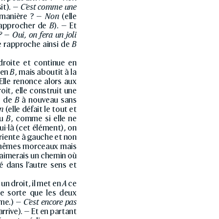
sit). —
C’est comme une
 manière ? —
Non
(elle
rapprocher de
B
). — Et
? — Oui, on fera un joli
se rapproche ainsi de
B
droite et continue en
 en
B
, mais aboutit à la
Elle renonce alors aux
oit, elle construit une
e de
B
à nouveau sans
n
(elle défait le tout et
au
B
, comme si elle ne
ui-là (cet élément), on
oriente à gauche et non
es mêmes morceaux mais
 J’aimerais un chemin où
é dans l’autre sens et
un droit, il met en
A
ce
e sorte que les deux
me.) —
C’est encore pas
arrive). — Et en partant