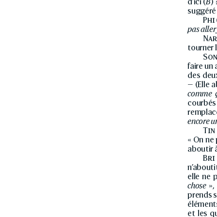
d’ici (
B
)
suggéré
Phi
pas aller
Nar
tourner l
So
faire un
des deu
— (Elle 
comme 
courbés
remplace
encore un
Tin
« On ne 
aboutir 
Bri
n’abouti
elle ne 
chose
»,
prends s
élément
et les 