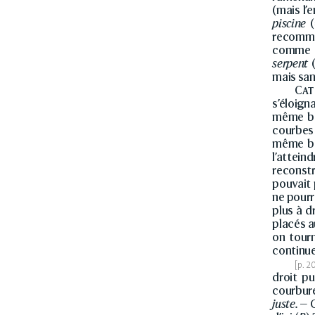
(mais l’
piscine
(
recomme
comme ça
serpent
(
mais sans
Cat
s’éloign
même bo
courbes 
même bo
l’attein
reconst
pouvait 
ne pourr
plus à d
placés 
on tourn
continue
droit p
courbure
juste.
— C