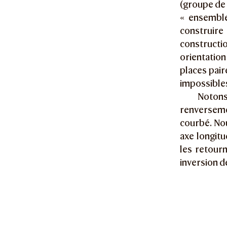
(groupe de
« ensemble
construire 
constructi
orientation
places pair
impossibles
Notons
renverseme
courbé. No
axe longitu
les retour
inversion d