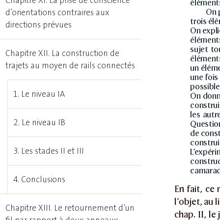
Chapitre XI. La prise de conscience
éléments
On p
d’orientations contraires aux
trois él
directions prévues
On expli
éléments
sujet to
Chapitre XII. La construction de
éléments
trajets au moyen de rails connectés
un éléme
une fois
possible
1. Le niveau IA
On donne
construi
les autr
2. Le niveau IB
Question
de const
construi
3. Les stades II et III
L’expéri
construc
camarade
4. Conclusions
En fait, ce
l’objet, au
Chapitre XIII. Le retournement d’un
chap. II, l