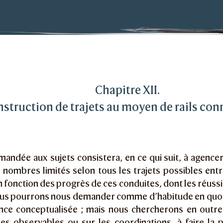
cience
uction de trajets au moyen de rails connectés
Chapitre XII.
nstruction de trajets au moyen de rails co
mandée aux sujets consistera, en ce qui suit, à agencer
nombres limités selon tous les trajets possibles entr
n fonction des progrès de ces conduites, dont les réussi
ous pourrons nous demander comme d’habitude en quoi 
nce conceptualisée ; mais nous chercherons en outre,
les observables ou sur les coordinations, à faire la 