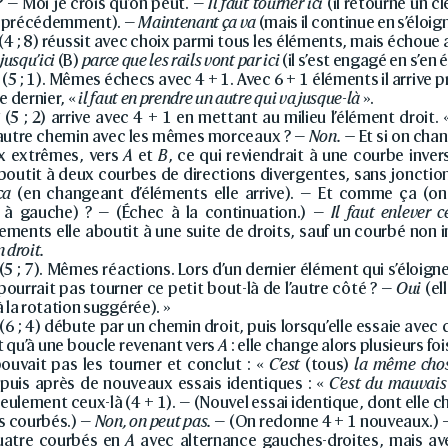
 ? — Moi je crois qu’on peut. —
Il faut tourner ici
(il retourne un
 précédemment). —
Maintenant ça va
(mais il continue en s’éloi
(4 ; 8) réussit avec choix parmi tous les éléments, mais échoue a
 jusqu’ici
(B)
parce que les rails vont par ici
(il s’est engagé en s’en 
(5 ; 1). Mêmes échecs avec 4 + 1. Avec 6 + 1 éléments il arrive p
e dernier, «
il faut en prendre un autre qui va jusque-là
».
n
(5 ; 2) arrive avec 4 + 1 en mettant au milieu l’élément droit. 
 autre chemin avec les mêmes morceaux ? —
Non. —
Et si on cha
x extrêmes, vers
A
et
B
, ce qui reviendrait à une courbe inve
aboutit à deux courbes de directions divergentes, sans jonctio
ça
(en changeant d’éléments elle arrive). — Et comme ça (on
 à gauche) ? — (Échec à la continuation.) —
Il faut enlever c
ments elle aboutit à une suite de droits, sauf un courbé non 
 droit.
(5 ; 7). Mêmes réactions. Lors d’un dernier élément qui s’éloign
pourrait pas tourner ce petit bout-là de l’autre côté ? —
Oui
(el
à la rotation suggérée). »
(6 ; 4) débute par un chemin droit, puis lorsqu’elle essaie ave
t qu’à une boucle revenant vers
A
: elle change alors plusieurs f
pouvait pas les tourner et conclut : «
C’est
(tous)
la même chos
 puis après de nouveaux essais identiques : «
C’est du mauvais
eulement ceux-là (4 + 1). — (Nouvel essai identique, dont elle ch
s courbés.) —
Non, on peut pas.
— (On redonne 4 + 1 nouveaux.) — 
quatre courbés en
A
avec alternance gauches-droites, mais av