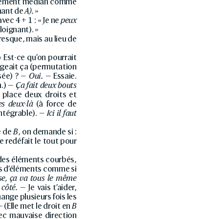
 clément médian comme
gnant de
A).
»
vec 4 + 1 : « Je ne
peux
éloignant). »
resque, mais au lieu de
« Est-ce qu’on pourrait
ngeait ça (permutation
rsée) ? —
Oui.
— Essaie.
n.) —
Ça fait deux bouts
 place deux droits et
es deux-là
(à force de
intégrable). —
Ici il faut
e de
B
, on demande si :
le redéfait le tout pour
c des éléments courbés,
ois d’éléments comme si
e, ça va tous le même
 côté.
— Je vais t’aider,
ange plusieurs fois les
(Elle met le droit en
B
ec mauvaise direction