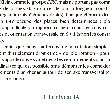
 Klein comme le groupe
INRC
, mais ne portant pas comm
 de parties »). En outre, de par la longueur const
(égale à trois éléments droits), l’unique élément droi
on II-IV occupe des places bien déterminées : pl
 longitudinale par rapport au chemin dans les construct
es et orientation transversale en 6 + 1 (sinon les con
).
 enfin que nous parlerons de « rotation simple
nt d’un élément droit et de « double rotation » pour
us appellerons « symétries » les retournements d’un c
dinal (ce qui est possible sans démonter les connexion
nements d’un chemin autour de son axe transversal (c
es crochets).
1. Le niveau IA