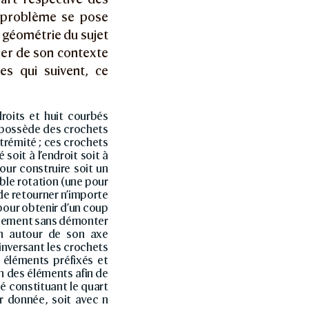
ce problème se pose
 géométrie du sujet
nier de son contexte
es qui suivent, ce
roits et huit courbés
 possède des crochets
xtrémité ; ces crochets
soit à l’endroit soit à
our construire soit un
uble rotation (une pour
 de retourner n’importe
pour obtenir d’un coup
alement sans démonter
min autour de son axe
inversant les crochets
 éléments préfixés et
n des éléments afin de
é constituant le quart
r donnée, soit avec n