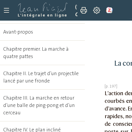
(1974)
La prise de cons
Chapitre XII. La constr
L’intégrale en ligne
Avant-propos
Chapitre premier. La marche à
quatre pattes
La co
Chapitre II. Le trajet d’un projectile
lancé par une fronde
L’action de
Chapitre III. La marche en retour
courbés en 
d’une balle de ping-pong et d’un
d’avance. E
cerceau
rapides, n
de conscie
Chapitre IV. Le plan incliné
porte sur 