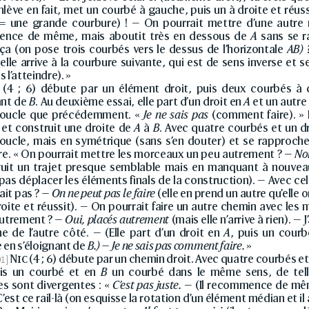
enlève en fait, met un courbé à gauche, puis un à droite et réus
= une grande courbure) ! — On pourrait mettre d’une autre
nce de même, mais aboutit très en dessous de
A
sans se 
 (on pose trois courbés vers le dessus de l’horizontale
AB) 
elle arrive à la courbure suivante, qui est de sens inverse et 
 l’atteindre). »
(4 ; 6) débute par un élément droit, puis deux courbés à 
ant de
B
. Au deuxième essai, elle part d’un droit en
A
et un autre
ucle que précédemment. «
Je ne sais pas
(comment faire). » 
et construit une droite de
A
à
B
. Avec quatre courbés et un dr
ucle, mais en symétrique (sans s’en douter) et se rapproch
dre. « On pourrait mettre les morceaux un peu autrement ? —
No
ruit un trajet presque semblable mais en manquant à nouve
pas déplacer les éléments finals de la construction). — Avec cel
ait pas ?
— On ne peut pas le faire
(elle en prend un autre qu’elle 
roite et réussit). — On pourrait faire un autre chemin avec l
autrement ? —
Oui, placés autrement
(mais elle n’arrive à rien). —
e de l’autre côté. — (Elle part d’un droit en
A
, puis un courb
 en s’éloignant de
B.) — Je ne sais pas comment faire.
»
Nic
(4 ; 6) débute par un chemin droit. Avec quatre courbés et 
uis un courbé et en
B
un courbé dans le même sens, de tell
s sont divergentes : «
C’est pas juste.
— (Il recommence de mê
’est ce rail-là (on esquisse la rotation d’un élément médian et il 