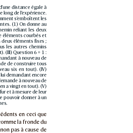
 d’une distance égale à
le long de l’expérience.
omment s’emboîtent les
vantes. (1) On donne au
hemin reliant les deux
re éléments courbés et
 deux éléments fixes ;
ous les autres chemins
 (III) Question 6 + 1 :
emandant à nouveau de
ande de construire tous
eau six en tout). (IV)
n lui demandant encore
ui demande à nouveau de
n a vingt en tout). (V)
fur et à mesure de leur
de pouvoir donner à un
hes.
cédents en ceci que
 (comme la fronde du
r non pas à cause de