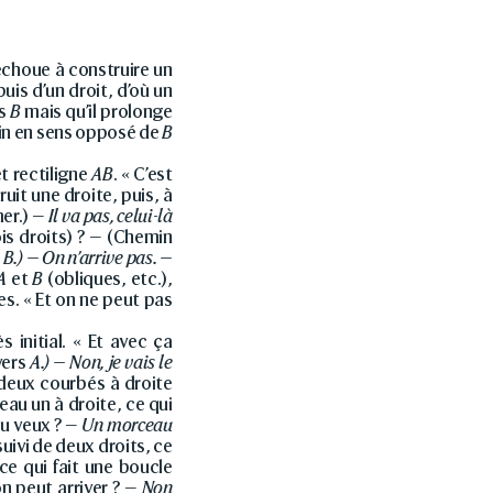
échoue à construire un
uis d’un droit, d’où un
rs
B
mais qu’il prolonge
min en sens opposé de
B
et rectiligne
AB
. « C’est
ruit une droite, puis, à
mer.) —
Il va pas, celui-là
ois droits) ? — (Chemin
s
B.) — On n’arrive pas. —
A
et
B
(obliques, etc.),
s. « Et on ne peut pas
 initial. « Et avec ça
vers
A.) — Non, je vais le
r deux courbés à droite
eau un à droite, ce qui
u veux ? —
Un morceau
suivi de deux droits, ce
ce qui fait une boucle
’on peut arriver ? —
Non