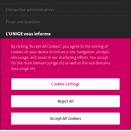
Démarches administratives
Poser une question
L'UNIGE vous informe
UNIGE Mobile
By clicking “Accept All Cookies”, you agree to the storing of
cookies on your device to enhance site navigation, analyze
site usage, and assist in our marketing efforts. You accept
Médias
for the main domain (unige.ch) as well as the sub domains
(xxx.unige.ch).
Offres d'emploi
Bibliothèque
Cookies Settings
Calendrier académique
Reject All
Médias sociaux UNIGE
Accept All Cookies