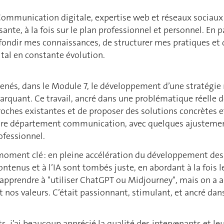
Communication digitale, expertise web et réseaux sociaux 
ante, à la fois sur le plan professionnel et personnel. En 
fondir mes connaissances, de structurer mes pratiques et 
tal en constante évolution.
enés, dans le Module 7, le développement d’une stratégie
arquant. Ce travail, ancré dans une problématique réelle 
oches existantes et de proposer des solutions concrètes e
tre département communication, avec quelques ajustements 
ofessionnel.
moment clé : en pleine accélération du développement des ou
ontenus et à l’IA sont tombés juste, en abordant à la fois 
d’apprendre à "utiliser ChatGPT ou Midjourney", mais on a 
 nos valeurs. C’était passionnant, stimulant, et ancré dans 
, j’ai beaucoup apprécié la qualité des intervenants et leur