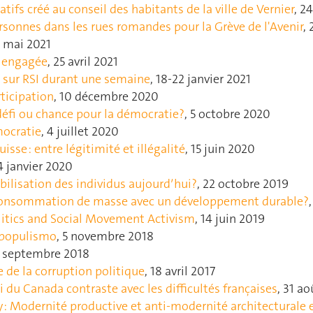
atifs créé au conseil des habitants de la ville de Vernier
, 2
ersonnes dans les rues romandes pour la Grève de l'Avenir
,
2 mai 2021
e engagée
, 25 avril 2021
 sur RSI durant une semaine
, 18-22 janvier 2021
ticipation
, 10 décembre 2020
défi ou chance pour la démocratie?
, 5 octobre 2020
mocratie
, 4 juillet 2020
isse : entre légitimité et illégalité
, 15 juin 2020
14 janvier 2020
bilisation des individus aujourdʹhui?
, 22 octobre 2019
 consommation de masse avec un développement durable?
olitics and Social Movement Activism
, 14 juin 2019
 populismo
, 5 novembre 2018
5 septembre 2018
 de la corruption politique
, 18 avril 2017
 du Canada contraste avec les difficultés françaises
, 31 a
 : Modernité productive et anti-modernité architecturale 