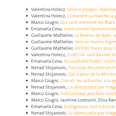
Valentina Holecz,
Service citoyen : repense
Valentina Holecz,
Comment ça marche la gr
Marco Giugni,
Qui sont vraiment les Black
Emanuela Ceva,
Institutional Dysfunctio
Guillaume Mathelier,
Le Revenu de Base, 
Guillaume Mathelier,
Vers un revenu digne
Guillaume Mathelier,
60'000 francs pour la
Valentina Holecz,
CinéCivic und darüber h
Emanuela Ceva,
Accountable Public Instit
Nenad Stojanovic,
Electoral discriminatio
Nenad Stojanovic,
Qui a peur de la démocra
Marco Giugni,
Climat : les activistes à la p
Nenad Stojanovic,
La démocratie par tirag
Marco Giugni,
Institutional and Non-Insti
Marco Giugni, Jasmine Lorenzini, Elisa Ban
Emanuela Ceva,
Endogenous Institutional 
Nenad Stojanovic,
La démocratie par tirag