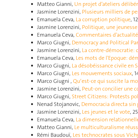
Matteo Gianni,
Un projet d’ateliers délibér
Jasmine Lorenzini,
Plusieurs milliers de p
Emanuela Ceva,
La corruption politique
, 1
Jasmine Lorenzini,
Politique, une jeuness
Emanuela Ceva,
Commentaires d'actualité
Marco Giugni,
Democracy and Political Par
Jasmine Lorenzini,
La contre-démocratie: 
Emanuela Ceva,
Les mots de l'Epoque: dé
Marco Giugni,
La désobéissance civile en Su
Marco Giugni,
Les mouvements sociaux
, 
Marco Giugni ,
Quʹest-ce qui suscite la mo
Jasmine Lorenzini,
Peut-on concilier une
Marco Giugni,
Street Citizens: Protests p
Nenad Stojanovic,
Democracia directa sin
Jasmine Lorenzini,
Les jeunes et le vote
, 2
Emanuela Ceva,
La dimension relationnelle
Matteo Gianni,
Le multiculturalisme réussi
Rémi Baudouï,
Les technocrates sous Vichy