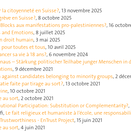
r la citoyenneté en Suisse ?
, 13 novembre 2025
ève en Suisse ?
, 8 octobre 2025
 Blocks aux manifestations pro-palestiniennes?
, 16 octobr
ns and Emotions
, 8 juillet 2025
un droit humain
, 3 mai 2025
 pour toutes et tous
, 10 avril 2025
ncer sa vie à 18 ans?
, 6 novembre 2024
inaus – Stärkung politischer Teilhabe junger Menschen in 
utions
, 9 décembre 2021
n against candidates belonging to minority groups
, 2 déc
tie faite par tirage au sort ?
, 13 octobre 2021
eine
, 10 octobre 2021
e au sort
, 2 octobre 2021
tutional Participation: Substitution or Complementarity?
,
fi,
Le fait religieux et humaniste à l’école, une responsabil
Trustworthiness - EnTrust Project
, 15 juin 2021
e au sort
, 4 juin 2021