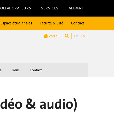
COLLABORATEURS
SERVICES
ALUMNI
Espace étudiant-es
Faculté & Cité
Contact
Portail
FR
EN
é
Liens
Contact
vidéo & audio)