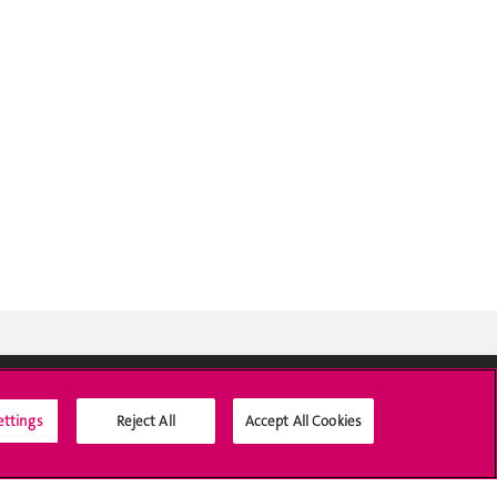
ettings
Reject All
Accept All Cookies
Médias sociaux UNIGE