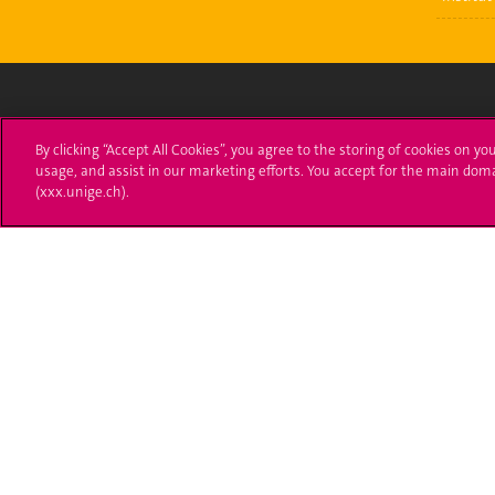
Université de Genève
S'ins
By clicking “Accept All Cookies”, you agree to the storing of cookies on yo
usage, and assist in our marketing efforts. You accept for the main dom
24 rue du Général-Dufour
Immatri
(xxx.unige.ch).
1211 Genève 4
T. +41 (0)22 379 71 11
Démarch
F. +41 (0)22 379 11 34
Poser u
Contact
Plans d'accès aux bâtiments
L'UNIGE de A à Z
Politique et configuration des cookies