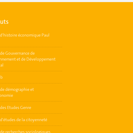
tuts
t d'histoire économique Paul
t de Gouvernance de
onnement et de Développement
ial
ab
t de démographie et
conomie
t des Etudes Genre
 d'études de la citoyenneté
 de recherches sociologiques