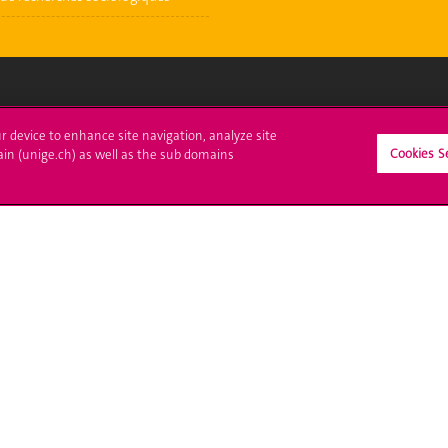
crire à l'UNIGE
L'UNIGE vous informe
ur device to enhance site navigation, analyze site
Cookies S
ain (unige.ch) as well as the sub domains
culations
UNIGE Mobile
es administratives
Médias
ne question
Offres d'emploi
Bibliothèque
Calendrier académique