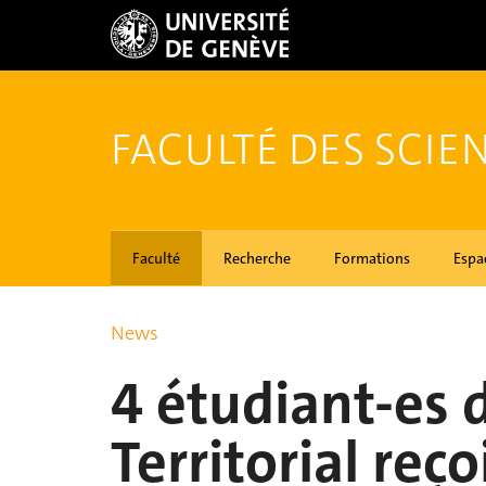
FACULTÉ DES SCIEN
Faculté
Recherche
Formations
Espa
News
4 étudiant-es
Territorial reç