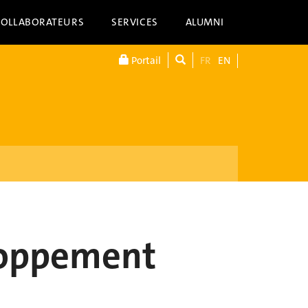
COLLABORATEURS
SERVICES
ALUMNI
Portail
FR
EN
loppement