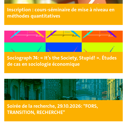
Inscription : cours-séminaire de mise à niveau en
méthodes quantitatives
Sociograph 74: « It’s the Society, Stupid! ». Études
de cas en sociologie économique
Soirée de la recherche, 29.10.2026: "FORS,
TRANSITION, RECHERCHE"