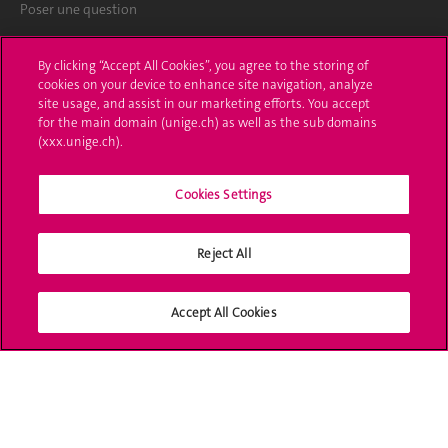
Poser une question
L'UNIGE vous informe
By clicking “Accept All Cookies”, you agree to the storing of
cookies on your device to enhance site navigation, analyze
UNIGE Mobile
site usage, and assist in our marketing efforts. You accept
for the main domain (unige.ch) as well as the sub domains
Médias
(xxx.unige.ch).
Offres d'emploi
Cookies Settings
Bibliothèque
Reject All
Calendrier académique
Médias sociaux UNIGE
Accept All Cookies
Accréditation