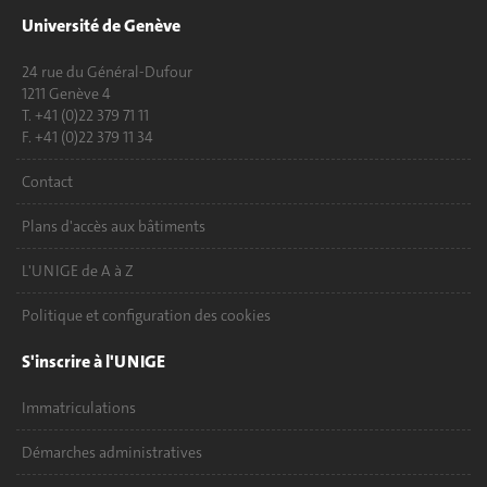
Université de Genève
24 rue du Général-Dufour
1211 Genève 4
T. +41 (0)22 379 71 11
F. +41 (0)22 379 11 34
Contact
Plans d'accès aux bâtiments
L'UNIGE de A à Z
Politique et configuration des cookies
S'inscrire à l'UNIGE
Immatriculations
Démarches administratives