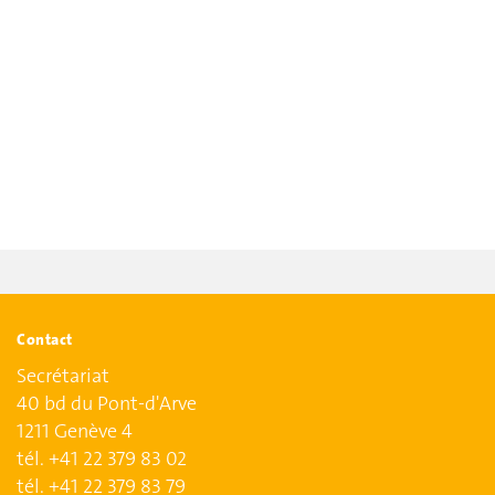
Contact
Secrétariat
40 bd du Pont-d'Arve
1211 Genève 4
tél. +41 22 379 83 02
tél. +41 22 379 83 79