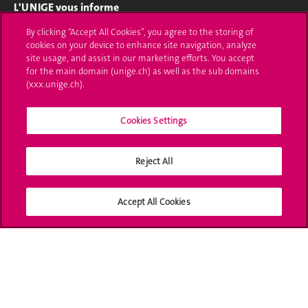
L'UNIGE vous informe
By clicking “Accept All Cookies”, you agree to the storing of
UNIGE Mobile
cookies on your device to enhance site navigation, analyze
site usage, and assist in our marketing efforts. You accept
Médias
for the main domain (unige.ch) as well as the sub domains
(xxx.unige.ch).
Offres d'emploi
Cookies Settings
Bibliothèque
Calendrier académique
Reject All
Médias sociaux UNIGE
Accept All Cookies
Accréditation