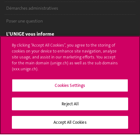
Démarches administratives
Poser une question
L'UNIGE vous informe
By clicking “Accept All Cookies”, you agree to the storing of
UNIGE Mobile
cookies on your device to enhance site navigation, analyze
site usage, and assist in our marketing efforts. You accept
Médias
for the main domain (unige.ch) as well as the sub domains
(xxx.unige.ch).
Offres d'emploi
Cookies Settings
Bibliothèque
Calendrier académique
Reject All
Médias sociaux UNIGE
Accept All Cookies