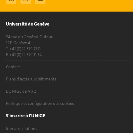
Université de Genève
24 rue du Général-Dufour
1211 Genève 4
T. +41 (0)22 379 71 11
F. +41 (0)22 379 11 34
Contact
Plans d'accès aux bâtiments
L'UNIGE de A à Z
Politique et configuration des cookies
S'inscrire à l'UNIGE
Immatriculations