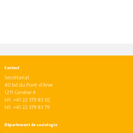
Contact
Secrétariat
40 bd du Pont-d'Arve
1211 Genève 4
tél. +41 22 379 83 02
tél. +41 22 379 83 79
Département de sociologie