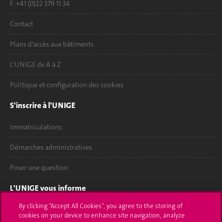
F. +41 (0)22 379 11 34
Contact
Plans d'accès aux bâtiments
L'UNIGE de A à Z
Politique et configuration des cookies
S'inscrire à l'UNIGE
Immatriculations
Démarches administratives
Poser une question
L'UNIGE vous informe
By clicking “Accept All Cookies”, you agree to the storing of
UNIGE Mobile
cookies on your device to enhance site navigation, analyze