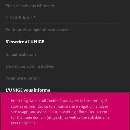
Plans d'accès aux bâtiments
L'UNIGE de A à Z
Politique et configuration des cookies
S'inscrire à l'UNIGE
Immatriculations
Démarches administratives
Poser une question
L'UNIGE vous informe
By clicking “Accept All Cookies”, you agree to the storing of
UNIGE Mobile
cookies on your device to enhance site navigation, analyze
site usage, and assist in our marketing efforts. You accept
Médias
for the main domain (unige.ch) as well as the sub domains
(xxx.unige.ch).
Offres d'emploi