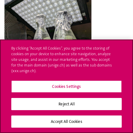
By clicking “Accept All Cookies”, you agree to the storing of
cookies on your device to enhance site navigation, analyze
site usage, and assist in our marketing efforts. You accept
for the main domain (unige.ch) as well as the sub domains
(xxx.unige.ch).
Publié le
19 févr. 2025
Un "pouce" moléculaire aide une enzyme à évaluer l’état
Cookies Settings
nutritionnel des cellules
Reject All
Accept All Cookies