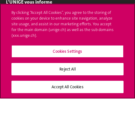
L'UNIGE vous informe
By clicking “Accept All Cookies”, you agree to the storing of
UNIGE Mobile
cookies on your device to enhance site navigation, analyze
site usage, and assist in our marketing efforts. You accept
Médias
for the main domain (unige.ch) as well as the sub domains
(xxx.unige.ch).
Offres d'emploi
Cookies Settings
Bibliothèque
Calendrier académique
Reject All
Médias sociaux UNIGE
Accept All Cookies
Accréditation