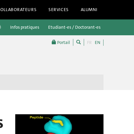
COLLABORATEURS
SERVICES
ALUMNI
é
Infos pratiques
Etudiant-es / Doctorant-es
Futur-es étu
Portail
FR
EN
s