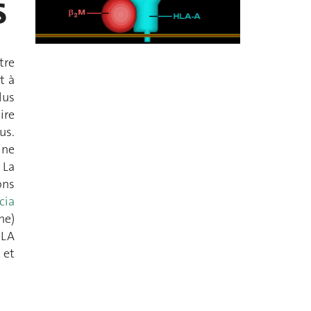
s
tre
t à
lus
ire
us.
 ne
 La
ons
cia
ne)
HLA
 et