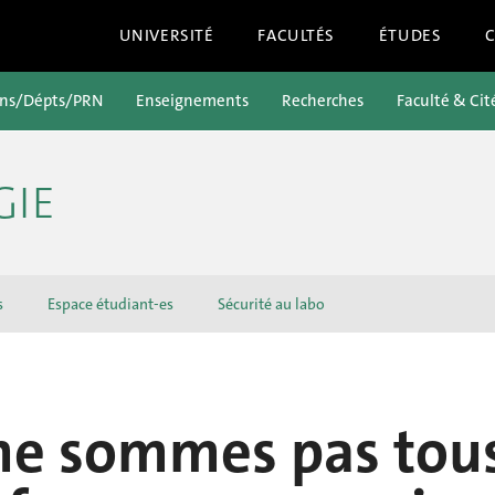
UNIVERSITÉ
FACULTÉS
ÉTUDES
ons/Dépts/PRN
Enseignements
Recherches
Faculté & Cit
GIE
s
Espace étudiant-es
Sécurité au labo
ne sommes pas tou