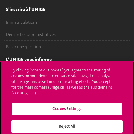
S'inscrire à l'UNIGE
Immatriculations
Démarches administratives
Poser une question
L'UNIGE vous informe
By clicking “Accept All Cookies”, you agree to the storing of
UNIGE Mobile
cookies on your device to enhance site navigation, analyze
site usage, and assist in our marketing efforts. You accept
Médias
for the main domain (unige.ch) as well as the sub domains
(xxx.unige.ch).
Offres d'emploi
Bibliothèque
Cookies Settings
Calendrier académique
Reject All
Médias sociaux UNIGE