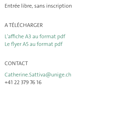
Entrée libre, sans inscription
A T
É
L
É
CHARGER
L'
affiche A3
au format pdf
Le
flyer A5
au format pdf
CONTACT
Catherine.Sattiva@unige.ch
+41 22 379 76 16