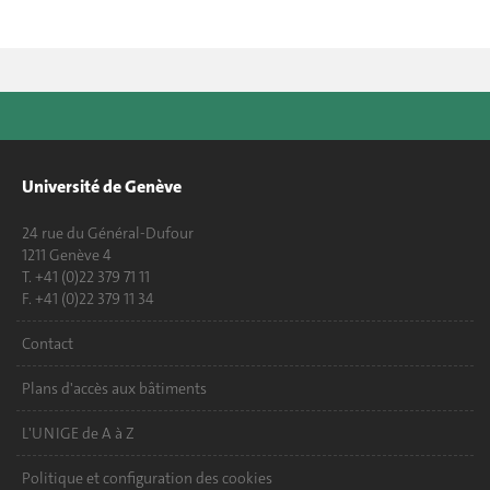
Université de Genève
24 rue du Général-Dufour
1211 Genève 4
T. +41 (0)22 379 71 11
F. +41 (0)22 379 11 34
Contact
Plans d'accès aux bâtiments
L'UNIGE de A à Z
Politique et configuration des cookies