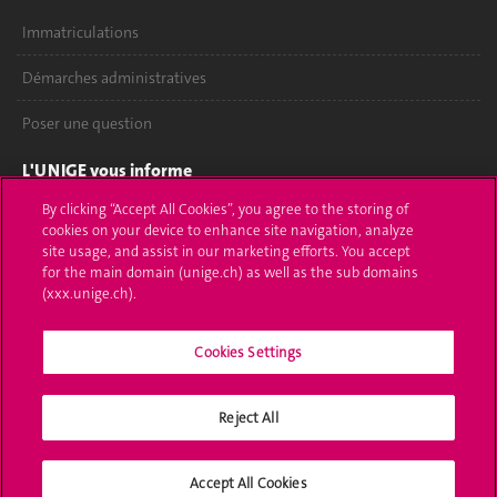
Immatriculations
Démarches administratives
Poser une question
L'UNIGE vous informe
By clicking “Accept All Cookies”, you agree to the storing of
UNIGE Mobile
cookies on your device to enhance site navigation, analyze
site usage, and assist in our marketing efforts. You accept
Médias
for the main domain (unige.ch) as well as the sub domains
(xxx.unige.ch).
Offres d'emploi
Cookies Settings
Bibliothèque
Calendrier académique
Reject All
Médias sociaux UNIGE
Accept All Cookies