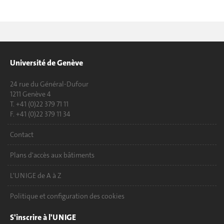
Université de Genève
24 rue du Général-Dufour
1211 Genève 4
T. +41 (0)22 379 71 11
F. +41 (0)22 379 11 34
Contact
Plans d'accès aux bâtiments
L'UNIGE de A à Z
Politique et configuration des cookies
S'inscrire à l'UNIGE