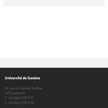
Université de Genève
24 rue du Général-Dufour
1211 Genève 4
T. +41 (0)22 379 71 11
F. +41 (0)22 379 11 34