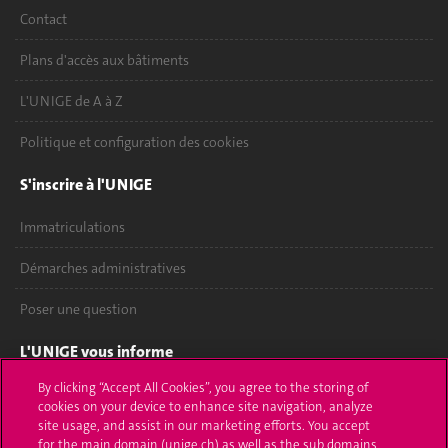
Contact
Plans d'accès aux bâtiments
L'UNIGE de A à Z
Politique et configuration des cookies
S'inscrire à l'UNIGE
Immatriculations
Démarches administratives
Poser une question
L'UNIGE vous informe
By clicking “Accept All Cookies”, you agree to the storing of
UNIGE Mobile
cookies on your device to enhance site navigation, analyze
site usage, and assist in our marketing efforts. You accept
Médias
for the main domain (unige.ch) as well as the sub domains