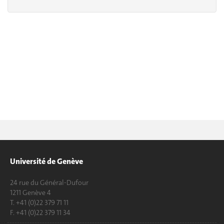
Université de Genève
24 rue du Général-Dufour
1211 Genève 4
T. +41 (0)22 379 71 11
F. +41 (0)22 379 11 34