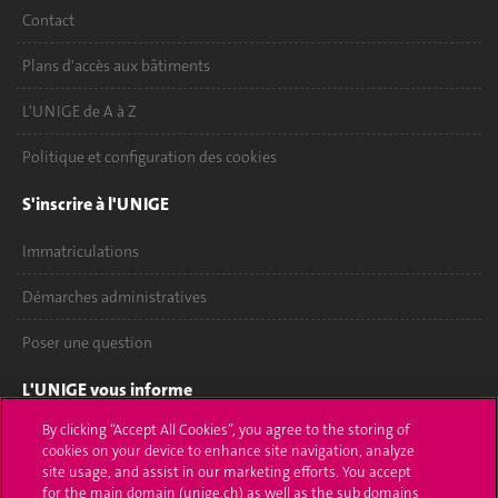
Contact
Plans d'accès aux bâtiments
L'UNIGE de A à Z
Politique et configuration des cookies
S'inscrire à l'UNIGE
Immatriculations
Démarches administratives
Poser une question
L'UNIGE vous informe
By clicking “Accept All Cookies”, you agree to the storing of
UNIGE Mobile
cookies on your device to enhance site navigation, analyze
site usage, and assist in our marketing efforts. You accept
Médias
for the main domain (unige.ch) as well as the sub domains